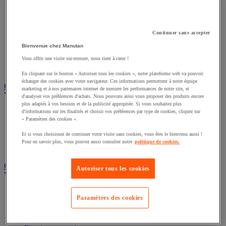
Éclairage scénique et architectural
Éclairage studio et accessoirisation
Équipement audio et Hi-Fi
Matériel de projection et vidéoprojection
Continuer sans accepter
Sonorisation et enregistrement professionnels
Bienvenue chez Manutan
Studio Web radio et vidéo
Système d'affichage dynamique et interactif
Vous offrir une visite sur-mesure, nous tient à cœur !
Télévision, lecteur DVD et Blu-ray
En cliquant sur le bouton « Autoriser tous les cookies », notre plateforme web va pouvoir
échanger des cookies avec votre navigateur. Ces informations permettent à notre équipe
Chauffage, climatisation et traitement de l'air
marketing et à nos partenaires internet de mesurer les performances de notre site, et
Voir toute la catégorie
d'analyser vos préférences d'achats. Nous pouvons ainsi vous proposer des produits encore
plus adaptés à vos besoins et de la publicité appropriée. Si vous souhaitez plus
Chauffage
d'informations sur les finalités et choisir vos préférences par type de cookies, cliquez sur
« Paramètres des cookies ».
Climatiseur
Rafraîchisseur d'air
Et si vous choisissez de continuer votre visite sans cookies, vous êtes le bienvenu aussi !
Traitement de l'air
Pour en savoir plus, vous pouvez aussi consulter notre
politique de cookies.
Ventilateur
Classement et archivage
Autoriser tous les cookies
Voir toute la catégorie
Accessoires de classement pour le bureau
Paramètres des cookies
Boîte et caisse d'archives
Chemise et trieur
Classeur, intercalaire et pochette