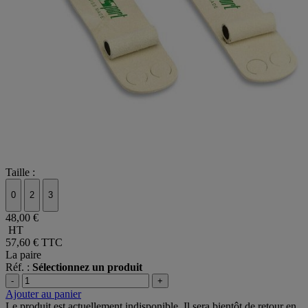
Taille :
0
2
3
48,00 €
HT
57,60 €
TTC
La paire
Réf. :
Sélectionnez un produit
-
+
Ajouter au panier