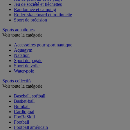
Jeu de plein air et de plage
Jeu de société et fléchettes
Randonnée et camping
Roller, skateboard et trottinnette
Sport de précision
Sports aquatiques
Voir toute la catégorie
Accessoires pour sport nautique
Aquagym
Natation
Sport de pagaie
Sport de voile
Water-polo
Sports collectifs
Voir toute la catégorie
Baseball, softball
Basket-ball
Bumball
Cardiogoal
FooBaSkill
Football