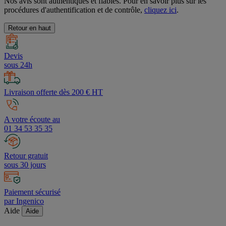
Nos avis sont authentiques et fiables. Pour en savoir plus sur les
procédures d'authentification et de contrôle,
cliquez ici
.
Retour en haut
Devis
sous 24h
Livraison offerte dès 200 € HT
A votre écoute au
01 34 53 35 35
Retour gratuit
sous 30 jours
Paiement sécurisé
par Ingenico
Aide
Aide