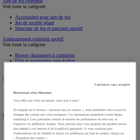
Sports et loisirs
Aire de jeu extérieur
Voir toute la catégorie
Accessoires pour aire de jeu
Jeu de société géant
Structure de jeu et parcours sportif
Aménagement extérieur sportif
Voir toute la catégorie
Brosse chaussures à crampons
Filet et accessoires pare-ballon
Traçage de terrain engazonné
Athlétisme
Continuer sans accepter
Voir toute la catégorie
Bienvenue chez Manutan
Matériel de course à pied
Vous offrir une visite sur-mesure, nous tient à cœur !
Matériel de lancer athlétique
Matériel de saut athlétique
En cliquant sur le bouton « Autoriser tous les cookies », notre plateforme web va pouvoir
échanger des cookies avec votre navigateur. Ces informations permettent à notre équipe
Équipements et accessoires multisport
marketing et à nos partenaires internet de mesurer les performances de notre site, et
d'analyser vos préférences d'achats. Nous pouvons ainsi vous proposer des produits encore
Voir toute la catégorie
plus adaptés à vos besoins et de la publicité appropriée. Si vous souhaitez plus
d'informations sur les finalités et choisir vos préférences par type de cookies, cliquez sur
Afficheur
« Paramètres des cookies ».