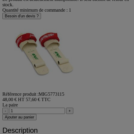
Le produit est actuellement indisponible. Il sera bientôt de retour en
stock.
Quantité minimum de commande : 1
Besoin d'un devis ?
Référence produit :MIG5773115
48,00 € HT
57,60 € TTC
La paire
-
+
Ajouter au panier