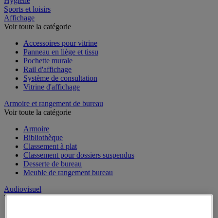
Hygiène
Sports et loisirs
Affichage
Voir toute la catégorie
Accessoires pour vitrine
Panneau en liège et tissu
Pochette murale
Rail d'affichage
Système de consultation
Vitrine d'affichage
Armoire et rangement de bureau
Voir toute la catégorie
Armoire
Bibliothèque
Classement à plat
Classement pour dossiers suspendus
Desserte de bureau
Meuble de rangement bureau
Audiovisuel
Voir toute la catégorie
Appareil photo, caméscope et jumelles