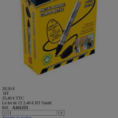
29,50 €
HT
35,40 €
TTC
Le lot de 12
2,46 € HT l'unité
Réf.
A261253
-
+
Ajouter au panier