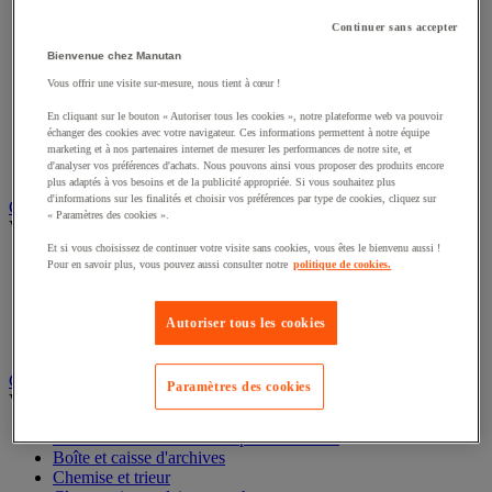
Connectique audio et vidéo
Continuer sans accepter
Éclairage scénique et architectural
Éclairage studio et accessoirisation
Bienvenue chez Manutan
Équipement audio et Hi-Fi
Vous offrir une visite sur-mesure, nous tient à cœur !
Matériel de projection et vidéoprojection
Sonorisation et enregistrement professionnels
En cliquant sur le bouton « Autoriser tous les cookies », notre plateforme web va pouvoir
Studio Web radio et vidéo
échanger des cookies avec votre navigateur. Ces informations permettent à notre équipe
Système d'affichage dynamique et interactif
marketing et à nos partenaires internet de mesurer les performances de notre site, et
d'analyser vos préférences d'achats. Nous pouvons ainsi vous proposer des produits encore
Télévision, lecteur DVD et Blu-ray
plus adaptés à vos besoins et de la publicité appropriée. Si vous souhaitez plus
d'informations sur les finalités et choisir vos préférences par type de cookies, cliquez sur
Chauffage, climatisation et traitement de l'air
« Paramètres des cookies ».
Voir toute la catégorie
Et si vous choisissez de continuer votre visite sans cookies, vous êtes le bienvenu aussi !
Chauffage
Pour en savoir plus, vous pouvez aussi consulter notre
politique de cookies.
Climatiseur
Rafraîchisseur d'air
Traitement de l'air
Autoriser tous les cookies
Ventilateur
Classement et archivage
Paramètres des cookies
Voir toute la catégorie
Accessoires de classement pour le bureau
Boîte et caisse d'archives
Chemise et trieur