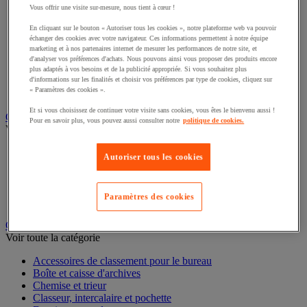
Éclairage scénique et architectural
Vous offrir une visite sur-mesure, nous tient à cœur !
Éclairage studio et accessoirisation
En cliquant sur le bouton « Autoriser tous les cookies », notre plateforme web va pouvoir
Équipement audio et Hi-Fi
échanger des cookies avec votre navigateur. Ces informations permettent à notre équipe
Matériel de projection et vidéoprojection
marketing et à nos partenaires internet de mesurer les performances de notre site, et
Sonorisation et enregistrement professionnels
d'analyser vos préférences d'achats. Nous pouvons ainsi vous proposer des produits encore
Studio Web radio et vidéo
plus adaptés à vos besoins et de la publicité appropriée. Si vous souhaitez plus
Système d'affichage dynamique et interactif
d'informations sur les finalités et choisir vos préférences par type de cookies, cliquez sur
« Paramètres des cookies ».
Télévision, lecteur DVD et Blu-ray
Et si vous choisissez de continuer votre visite sans cookies, vous êtes le bienvenu aussi !
Chauffage, climatisation et traitement de l'air
Pour en savoir plus, vous pouvez aussi consulter notre
politique de cookies.
Voir toute la catégorie
Chauffage
Autoriser tous les cookies
Climatiseur
Rafraîchisseur d'air
Traitement de l'air
Paramètres des cookies
Ventilateur
Classement et archivage
Voir toute la catégorie
Accessoires de classement pour le bureau
Boîte et caisse d'archives
Chemise et trieur
Classeur, intercalaire et pochette