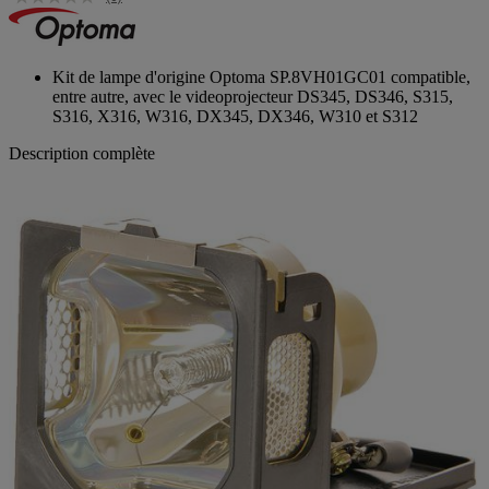
Kit de lampe d'origine Optoma SP.8VH01GC01 compatible,
entre autre, avec le videoprojecteur DS345, DS346, S315,
S316, X316, W316, DX345, DX346, W310 et S312
Description complète