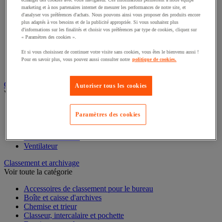
Éclairage scénique et architectural
marketing et à nos partenaires internet de mesurer les performances de notre site, et
Éclairage studio et accessoirisation
d'analyser vos préférences d'achats. Nous pouvons ainsi vous proposer des produits encore
Équipement audio et Hi-Fi
plus adaptés à vos besoins et de la publicité appropriée. Si vous souhaitez plus
d'informations sur les finalités et choisir vos préférences par type de cookies, cliquez sur
Matériel de projection et vidéoprojection
« Paramètres des cookies ».
Sonorisation et enregistrement professionnels
Studio Web radio et vidéo
Et si vous choisissez de continuer votre visite sans cookies, vous êtes le bienvenu aussi !
Système d'affichage dynamique et interactif
Pour en savoir plus, vous pouvez aussi consulter notre
politique de cookies.
Télévision, lecteur DVD et Blu-ray
Chauffage, climatisation et traitement de l'air
Autoriser tous les cookies
Voir toute la catégorie
Chauffage
Paramètres des cookies
Climatiseur
Rafraîchisseur d'air
Traitement de l'air
Ventilateur
Classement et archivage
Voir toute la catégorie
Accessoires de classement pour le bureau
Boîte et caisse d'archives
Chemise et trieur
Classeur, intercalaire et pochette