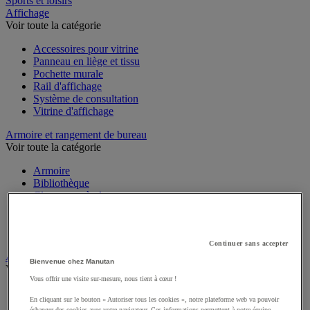
Sports et loisirs
Affichage
Voir toute la catégorie
Accessoires pour vitrine
Panneau en liège et tissu
Pochette murale
Rail d'affichage
Système de consultation
Vitrine d'affichage
Armoire et rangement de bureau
Voir toute la catégorie
Armoire
Bibliothèque
Classement à plat
Classement pour dossiers suspendus
Desserte de bureau
Meuble de rangement bureau
Continuer sans accepter
Audiovisuel
Bienvenue chez Manutan
Voir toute la catégorie
Vous offrir une visite sur-mesure, nous tient à cœur !
Appareil photo, caméscope et jumelles
En cliquant sur le bouton « Autoriser tous les cookies », notre plateforme web va pouvoir
Connectique audio et vidéo
échanger des cookies avec votre navigateur. Ces informations permettent à notre équipe