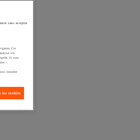
nuer sans accepter
vigateur. Ces
analyser vos
opriée. Si vous
kies ».
ussi consulter
 les cookies