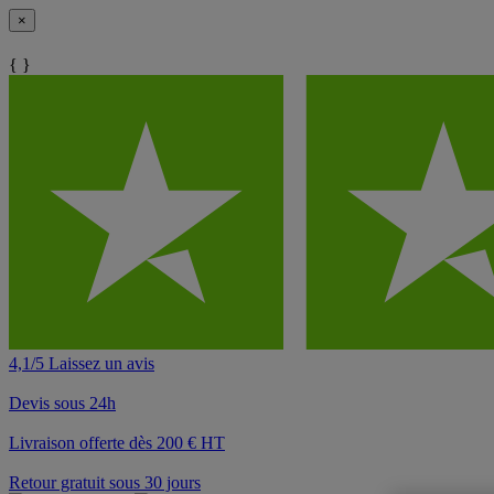
×
{ }
4,1/5 Laissez un avis
Devis sous 24h
Livraison offerte dès 200 € HT
Retour gratuit sous 30 jours