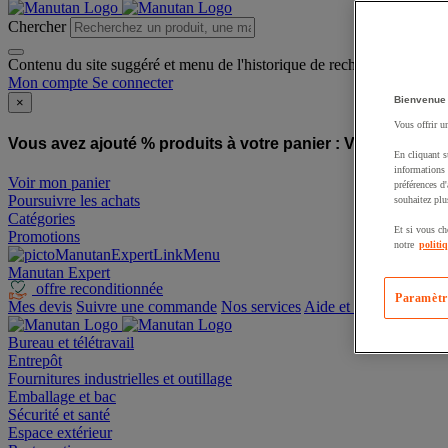
Chercher
Contenu du site suggéré et menu de l'historique de recherche
Mon compte
Se connecter
Bienvenue
×
Vous offrir u
Vous avez ajouté % produits à votre panier :
Vous avez ajo
En cliquant s
informations 
Voir mon panier
préférences d
Poursuivre les achats
souhaitez plu
Catégories
Et si vous ch
Promotions
notre
politi
Manutan Expert
offre reconditionnée
Paramètr
Mes devis
Suivre une commande
Nos services
Aide et contact
Bureau et télétravail
Entrepôt
Fournitures industrielles et outillage
Emballage et bac
Sécurité et santé
Espace extérieur