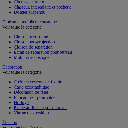
Chemise et trieur
Classeur, intercalaire et pochette
Dossier suspendu
Cloison et mobilier acoustique
Voir toute la catégorie
Cloison acoustique
Cloison anti-projection
Cloison de séparation
Écran de séparation pour bureau
Mobilier acoustique
Décoration
Voir toute la catégorie
Cadre et système de fixation
Carte géographique
Décoration de fêtes
Film adhésif pour vitre
Horloge
Plante artificielle pour bureau
Vitrine d'exposition
Élection
Voir toute la catégorie