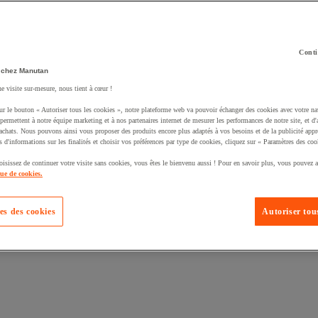
Conti
 chez Manutan
ne visite sur-mesure, nous tient à cœur !
uté un produit à votre panier :
ur le bouton « Autoriser tous les cookies », notre plateforme web va pouvoir échanger des cookies avec votre na
permettent à notre équipe marketing et à nos partenaires internet de mesurer les performances de notre site, et d'
'achats. Nous pouvons ainsi vous proposer des produits encore plus adaptés à vos besoins et de la publicité appr
s d'informations sur les finalités et choisir vos préférences par type de cookies, cliquez sur « Paramètres des coo
oisissez de continuer votre visite sans cookies, vous êtes le bienvenu aussi ! Pour en savoir plus, vous pouvez a
que de cookies.
es des cookies
Autoriser tous