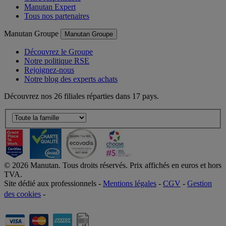
Offre responsable
Manutan Expert
Tous nos partenaires
Manutan Groupe
Manutan Groupe
Découvrez le Groupe
Notre politique RSE
Rejoignez-nous
Notre blog des experts achats
Découvrez nos 26 filiales réparties dans 17 pays.
©
2026
Manutan. Tous droits réservés. Prix affichés en euros et hors
TVA.
Site dédié aux professionnels -
Mentions légales
-
CGV
-
Gestion
des cookies
-
Accessibilité  Non conformités