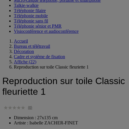
Micro-casque téléphone, portable et smartphone
Talkie-walkie
Téléphonie filaire
Téléphonie mobile
Téléphonie sans fil
Téléphonie sénior et PMR
Visioconférence et audioconférence
Accueil
Bureau et télétravail
Décoration
Cadre et système de fixation
Affiche
(22)
Reproduction sur toile Classic fleuriette 1
Reproduction sur toile Classic
fleuriette 1
(0)
Dimension : 27x135 cm
Artiste : Isabelle ZACHER-FINET