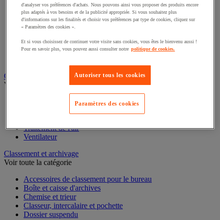
Éclairage scénique et architectural
d'analyser vos préférences d'achats. Nous pouvons ainsi vous proposer des produits encore
plus adaptés à vos besoins et de la publicité appropriée. Si vous souhaitez plus
Éclairage studio et accessoirisation
d'informations sur les finalités et choisir vos préférences par type de cookies, cliquez sur
Équipement audio et Hi-Fi
« Paramètres des cookies ».
Matériel de projection et vidéoprojection
Sonorisation et enregistrement professionnels
Et si vous choisissez de continuer votre visite sans cookies, vous êtes le bienvenu aussi !
Studio Web radio et vidéo
Pour en savoir plus, vous pouvez aussi consulter notre
politique de cookies.
Système d'affichage dynamique et interactif
Télévision, lecteur DVD et Blu-ray
Autoriser tous les cookies
Chauffage, climatisation et traitement de l'air
Voir toute la catégorie
Paramètres des cookies
Chauffage
Climatiseur
Rafraîchisseur d'air
Traitement de l'air
Ventilateur
Classement et archivage
Voir toute la catégorie
Accessoires de classement pour le bureau
Boîte et caisse d'archives
Chemise et trieur
Classeur, intercalaire et pochette