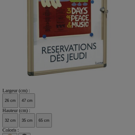
Largeur (cm) :
26 cm
47 cm
Hauteur (cm) :
32 cm
35 cm
65 cm
Coloris :