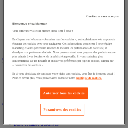
Appareil photo, caméscope et jumelles
Connectique audio et vidéo
Éclairage scénique et architectural
Continuer sans accepter
Éclairage studio et accessoirisation
Équipement audio et Hi-Fi
Bienvenue chez Manutan
Matériel de projection et vidéoprojection
Vous offrir une visite sur-mesure, nous tient à cœur !
Sonorisation et enregistrement professionnels
Studio Web radio et vidéo
En cliquant sur le bouton « Autoriser tous les cookies », notre plateforme web va pouvoir
Système d'affichage dynamique et interactif
échanger des cookies avec votre navigateur. Ces informations permettent à notre équipe
marketing et à nos partenaires internet de mesurer les performances de notre site, et
Télévision, lecteur DVD et Blu-ray
d'analyser vos préférences d'achats. Nous pouvons ainsi vous proposer des produits encore
plus adaptés à vos besoins et de la publicité appropriée. Si vous souhaitez plus
Chauffage, climatisation et traitement de l'air
d'informations sur les finalités et choisir vos préférences par type de cookies, cliquez sur
Voir toute la catégorie
« Paramètres des cookies ».
Chauffage
Et si vous choisissez de continuer votre visite sans cookies, vous êtes le bienvenu aussi !
Pour en savoir plus, vous pouvez aussi consulter notre
politique de cookies.
Climatiseur
Rafraîchisseur d'air
Traitement de l'air
Autoriser tous les cookies
Ventilateur
Classement et archivage
Voir toute la catégorie
Paramètres des cookies
Accessoires de classement pour le bureau
Boîte et caisse d'archives