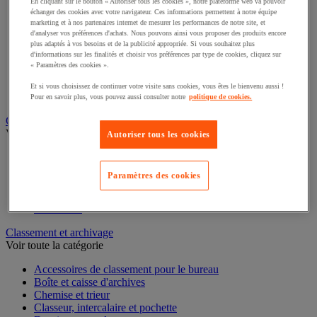
En cliquant sur le bouton « Autoriser tous les cookies », notre plateforme web va pouvoir
Éclairage scénique et architectural
échanger des cookies avec votre navigateur. Ces informations permettent à notre équipe
Éclairage studio et accessoirisation
marketing et à nos partenaires internet de mesurer les performances de notre site, et
Équipement audio et Hi-Fi
d'analyser vos préférences d'achats. Nous pouvons ainsi vous proposer des produits encore
Matériel de projection et vidéoprojection
plus adaptés à vos besoins et de la publicité appropriée. Si vous souhaitez plus
d'informations sur les finalités et choisir vos préférences par type de cookies, cliquez sur
Sonorisation et enregistrement professionnels
« Paramètres des cookies ».
Studio Web radio et vidéo
Système d'affichage dynamique et interactif
Et si vous choisissez de continuer votre visite sans cookies, vous êtes le bienvenu aussi !
Télévision, lecteur DVD et Blu-ray
Pour en savoir plus, vous pouvez aussi consulter notre
politique de cookies.
Chauffage, climatisation et traitement de l'air
Voir toute la catégorie
Autoriser tous les cookies
Chauffage
Climatiseur
Paramètres des cookies
Rafraîchisseur d'air
Traitement de l'air
Ventilateur
Classement et archivage
Voir toute la catégorie
Accessoires de classement pour le bureau
Boîte et caisse d'archives
Chemise et trieur
Classeur, intercalaire et pochette