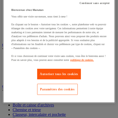
Éclairage scénique et architectural
Continuer sans accepter
Éclairage studio et accessoirisation
Bienvenue chez Manutan
Équipement audio et Hi-Fi
Matériel de projection et vidéoprojection
Vous offrir une visite sur-mesure, nous tient à cœur !
Sonorisation et enregistrement professionnels
En cliquant sur le bouton « Autoriser tous les cookies », notre plateforme web va pouvoir
Studio Web radio et vidéo
échanger des cookies avec votre navigateur. Ces informations permettent à notre équipe
Système d'affichage dynamique et interactif
marketing et à nos partenaires internet de mesurer les performances de notre site, et
Télévision, lecteur DVD et Blu-ray
d'analyser vos préférences d'achats. Nous pouvons ainsi vous proposer des produits encore
plus adaptés à vos besoins et de la publicité appropriée. Si vous souhaitez plus
Chauffage, climatisation et traitement de l'air
d'informations sur les finalités et choisir vos préférences par type de cookies, cliquez sur
« Paramètres des cookies ».
Voir toute la catégorie
Et si vous choisissez de continuer votre visite sans cookies, vous êtes le bienvenu aussi !
Chauffage
Pour en savoir plus, vous pouvez aussi consulter notre
politique de cookies.
Climatiseur
Rafraîchisseur d'air
Traitement de l'air
Autoriser tous les cookies
Ventilateur
Classement et archivage
Paramètres des cookies
Voir toute la catégorie
Accessoires de classement pour le bureau
Boîte et caisse d'archives
Chemise et trieur
Classeur, intercalaire et pochette