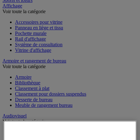
Sports et loisirs
Affichage
Voir toute la catégorie
Accessoires pour vitrine
Panneau en liège et tissu
Pochette murale
Rail d'affichage
Système de consultation
Vitrine d'affichage
Armoire et rangement de bureau
Voir toute la catégorie
Armoire
Bibliothèque
Classement à plat
Classement pour dossiers suspendus
Desserte de bureau
Meuble de rangement bureau
Audiovisuel
Voir toute la catégorie
Appareil photo, caméscope et jumelles
Connectique audio et vidéo