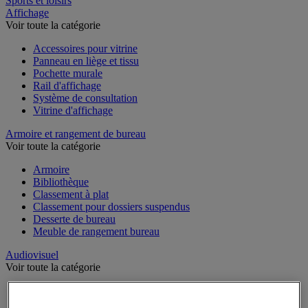
Sports et loisirs
Affichage
Voir toute la catégorie
Accessoires pour vitrine
Panneau en liège et tissu
Pochette murale
Rail d'affichage
Système de consultation
Vitrine d'affichage
Armoire et rangement de bureau
Voir toute la catégorie
Armoire
Bibliothèque
Classement à plat
Classement pour dossiers suspendus
Desserte de bureau
Meuble de rangement bureau
Audiovisuel
Voir toute la catégorie
Appareil photo, caméscope et jumelles
Connectique audio et vidéo