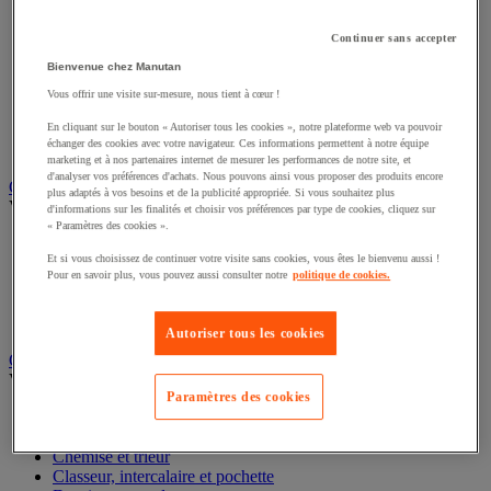
Éclairage scénique et architectural
Éclairage studio et accessoirisation
Continuer sans accepter
Équipement audio et Hi-Fi
Bienvenue chez Manutan
Matériel de projection et vidéoprojection
Sonorisation et enregistrement professionnels
Vous offrir une visite sur-mesure, nous tient à cœur !
Studio Web radio et vidéo
Système d'affichage dynamique et interactif
En cliquant sur le bouton « Autoriser tous les cookies », notre plateforme web va pouvoir
échanger des cookies avec votre navigateur. Ces informations permettent à notre équipe
Télévision, lecteur DVD et Blu-ray
marketing et à nos partenaires internet de mesurer les performances de notre site, et
d'analyser vos préférences d'achats. Nous pouvons ainsi vous proposer des produits encore
Chauffage, climatisation et traitement de l'air
plus adaptés à vos besoins et de la publicité appropriée. Si vous souhaitez plus
Voir toute la catégorie
d'informations sur les finalités et choisir vos préférences par type de cookies, cliquez sur
« Paramètres des cookies ».
Chauffage
Et si vous choisissez de continuer votre visite sans cookies, vous êtes le bienvenu aussi !
Climatiseur
Pour en savoir plus, vous pouvez aussi consulter notre
politique de cookies.
Rafraîchisseur d'air
Traitement de l'air
Ventilateur
Autoriser tous les cookies
Classement et archivage
Voir toute la catégorie
Paramètres des cookies
Accessoires de classement pour le bureau
Boîte et caisse d'archives
Chemise et trieur
Classeur, intercalaire et pochette