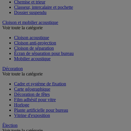
Chemise et trieur
Classeur, intercalaire et pochette
Dossier suspendu
Cloison et mobilier acoustique
Voir toute la catégorie
Cloison acoustique
Cloison anti-projection
Cloison de séparation
Écran de séparation pour bureau
Mobilier acoustique
Décoration
Voir toute la catégorie
Cadre et système de fixation
Carte géographique
Décoration de fêtes
Film adhésif pour vitre
Horloge
Plante artificielle pour bureau
Vitrine d'exposition
Élection
Voir toute la catégorie