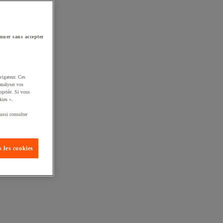
nuer sans accepter
vigateur. Ces
analyser vos
opriée. Si vous
kies ».
ussi consulter
 les cookies