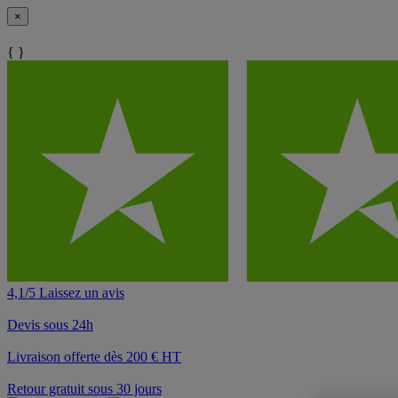
×
{ }
4,1/5 Laissez un avis
Devis sous 24h
Livraison offerte dès 200 € HT
Retour gratuit sous 30 jours