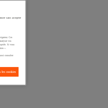
nuer sans accepter
vigateur. Ces
analyser vos
opriée. Si vous
kies ».
ussi consulter
 les cookies