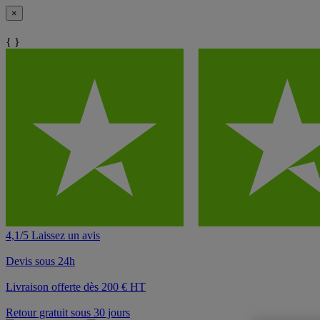
×
{ }
4,1/5 Laissez un avis
Devis sous 24h
Livraison offerte dès 200 € HT
Retour gratuit sous 30 jours