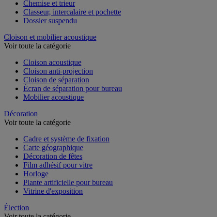
Chemise et trieur
Classeur, intercalaire et pochette
Dossier suspendu
Cloison et mobilier acoustique
Voir toute la catégorie
Cloison acoustique
Cloison anti-projection
Cloison de séparation
Écran de séparation pour bureau
Mobilier acoustique
Décoration
Voir toute la catégorie
Cadre et système de fixation
Carte géographique
Décoration de fêtes
Film adhésif pour vitre
Horloge
Plante artificielle pour bureau
Vitrine d'exposition
Élection
Voir toute la catégorie