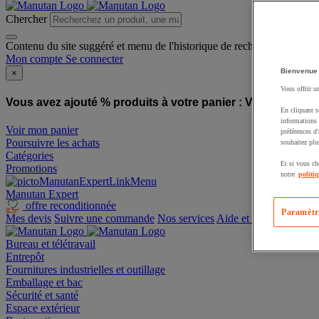
Chercher
Contenu du site suggéré et menu de l'historique de recherche
Mon compte
Se connecter
Bienvenue
×
Vous offrir u
Vous avez ajouté % produits à votre panier :
Vous avez ajo
En cliquant s
informations 
Voir mon panier
préférences d
Poursuivre les achats
souhaitez plu
Catégories
Et si vous ch
Promotions
notre
politi
Manutan Expert
offre reconditionnée
Paramètr
Mes devis
Suivre une commande
Nos services
Aide et contact
Bureau et télétravail
Entrepôt
Fournitures industrielles et outillage
Emballage et bac
Sécurité et santé
Espace extérieur