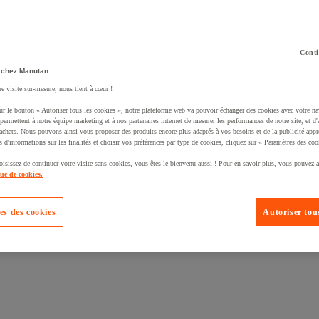
Conti
 chez Manutan
ne visite sur-mesure, nous tient à cœur !
uté un produit à votre panier :
ur le bouton « Autoriser tous les cookies », notre plateforme web va pouvoir échanger des cookies avec votre na
permettent à notre équipe marketing et à nos partenaires internet de mesurer les performances de notre site, et d'
'achats. Nous pouvons ainsi vous proposer des produits encore plus adaptés à vos besoins et de la publicité appr
s d'informations sur les finalités et choisir vos préférences par type de cookies, cliquez sur « Paramètres des coo
oisissez de continuer votre visite sans cookies, vous êtes le bienvenu aussi ! Pour en savoir plus, vous pouvez a
que de cookies.
es des cookies
Autoriser tous