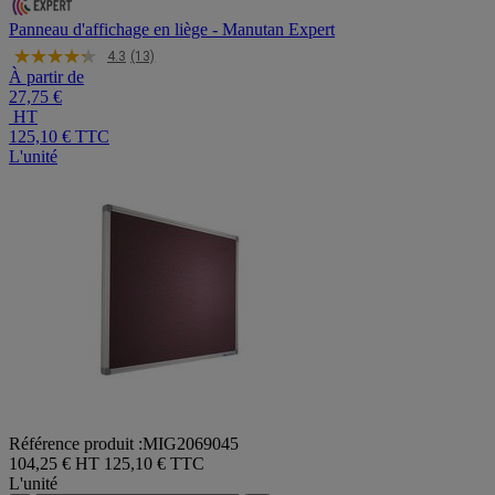
Panneau d'affichage en liège - Manutan Expert
4.3
(13)
À partir de
27,75 €
HT
125,10 €
TTC
L'unité
Référence produit :MIG2069045
104,25 € HT
125,10 € TTC
L'unité