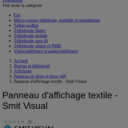
Téléphonie
Voir toute la catégorie
Fax
Micro-casque téléphone, portable et smartphone
Talkie-walkie
Téléphonie filaire
Téléphonie mobile
Téléphonie sans fil
Téléphonie sénior et PMR
Visioconférence et audioconférence
Accueil
Bureau et télétravail
Affichage
Panneau en liège et tissu
(48)
Panneau d'affichage textile - Smit Visual
Panneau d'affichage textile -
Smit Visual
(0)