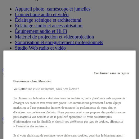
Appareil photo, caméscope et jumelles
Connectique audio et vidéo
Éclairage scénique et architectural
Éclairage studio et accessoirisation
Équipement audio et Hi-Fi
Matériel de projection et vidéoprojection
Sonorisation et enregistrement professionnels
Studio Web radio et vidéo
Système d'affichage dynamique et interactif
Télévision, lecteur DVD et Blu-ray
Chauffage, climatisation et traitement de l'air
Continuer sans accepter
Voir toute la catégorie
Bienvenue chez Manutan
Chauffage
Vous offrir une visite sur-mesure, nous tient à cœur !
Climatiseur
Rafraîchisseur d'air
En cliquant sur le bouton « Autoriser tous les cookies », notre plateforme web va pouvoir
Traitement de l'air
échanger des cookies avec votre navigateur. Ces informations permettent à notre équipe
Ventilateur
marketing et à nos partenaires internet de mesurer les performances de notre site, et
d'analyser vos préférences d'achats. Nous pouvons ainsi vous proposer des produits encore
plus adaptés à vos besoins et de la publicité appropriée. Si vous souhaitez plus
Classement et archivage
d'informations sur les finalités et choisir vos préférences par type de cookies, cliquez sur
Voir toute la catégorie
« Paramètres des cookies ».
Accessoires de classement pour le bureau
Et si vous choisissez de continuer votre visite sans cookies, vous êtes le bienvenu aussi !