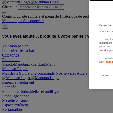
Chercher
Contenu du site suggéré et menu de l'historique de recherche
Mon compte
Se connecter
Bienvenue
×
Vous offrir u
Vous avez ajouté % produits à votre panier :
Vous avez ajo
En cliquant s
informations 
Voir mon panier
préférences d
Poursuivre les achats
souhaitez plu
Catégories
Et si vous ch
Promotions
notre
politi
Manutan Expert
offre reconditionnée
Paramètr
Mes devis
Suivre une commande
Nos services
Aide et contact
Bureau et télétravail
Entrepôt
Fournitures industrielles et outillage
Emballage et bac
Sécurité et santé
Espace extérieur