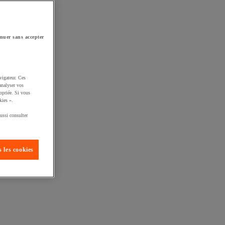
nuer sans accepter
vigateur. Ces
analyser vos
opriée. Si vous
kies ».
ussi consulter
 les cookies