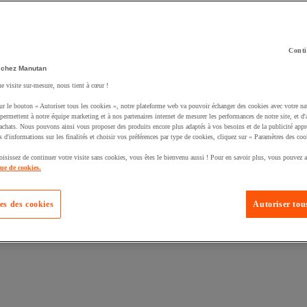
Conti
 chez Manutan
ne visite sur-mesure, nous tient à cœur !
uté un produit à votre panier :
ur le bouton « Autoriser tous les cookies », notre plateforme web va pouvoir échanger des cookies avec votre na
permettent à notre équipe marketing et à nos partenaires internet de mesurer les performances de notre site, et d'
'achats. Nous pouvons ainsi vous proposer des produits encore plus adaptés à vos besoins et de la publicité appr
s d'informations sur les finalités et choisir vos préférences par type de cookies, cliquez sur « Paramètres des coo
oisissez de continuer votre visite sans cookies, vous êtes le bienvenu aussi ! Pour en savoir plus, vous pouvez a
que de cookies.
es des cookies
Autoriser tous