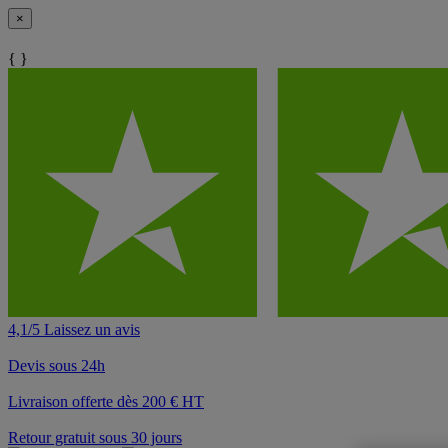
×
{ }
4,1/5 Laissez un avis
Devis sous 24h
Livraison offerte dès 200 € HT
Retour gratuit sous 30 jours