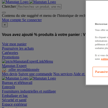
Chercher
Contenu du site suggéré et menu de l'historique de recherche
Mon compte
Se connecter
Bienvenue
×
Vous offrir u
Vous avez ajouté % produits à votre panier :
Vous avez ajo
En cliquant s
informations 
Voir mon panier
préférences d
Poursuivre les achats
souhaitez plu
Catégories
Et si vous ch
Promotions
notre
politi
Manutan Expert
offre reconditionnée
Paramètr
Mes devis
Suivre une commande
Nos services
Aide et contact
Bureau et télétravail
Entrepôt
Fournitures industrielles et outillage
Emballage et bac
Sécurité et santé
Espace extérieur