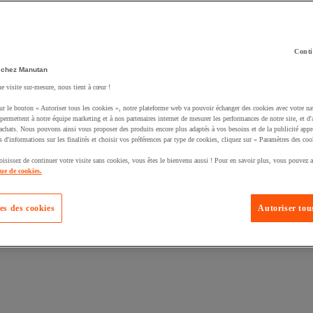
Conti
 chez Manutan
ne visite sur-mesure, nous tient à cœur !
uté un produit à votre panier :
ur le bouton « Autoriser tous les cookies », notre plateforme web va pouvoir échanger des cookies avec votre na
permettent à notre équipe marketing et à nos partenaires internet de mesurer les performances de notre site, et d'
'achats. Nous pouvons ainsi vous proposer des produits encore plus adaptés à vos besoins et de la publicité appr
s d'informations sur les finalités et choisir vos préférences par type de cookies, cliquez sur « Paramètres des coo
oisissez de continuer votre visite sans cookies, vous êtes le bienvenu aussi ! Pour en savoir plus, vous pouvez a
que de cookies.
es des cookies
Autoriser tous