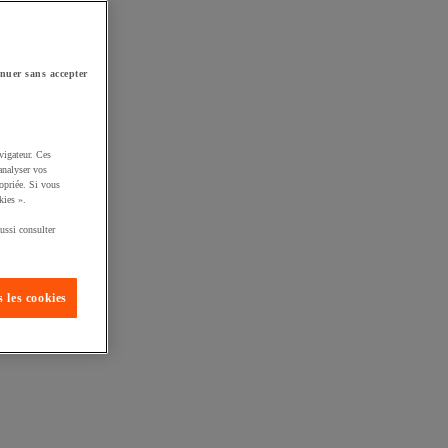
nuer sans accepter
vigateur. Ces
analyser vos
opriée. Si vous
kies ».
ussi consulter
 les cookies