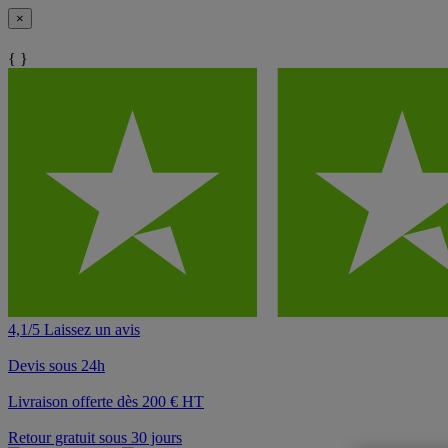
×
{ }
4,1/5 Laissez un avis
Devis sous 24h
Livraison offerte dès 200 € HT
Retour gratuit sous 30 jours