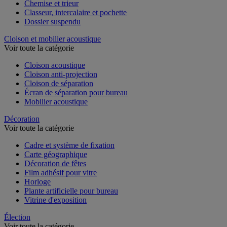
Chemise et trieur
Classeur, intercalaire et pochette
Dossier suspendu
Cloison et mobilier acoustique
Voir toute la catégorie
Cloison acoustique
Cloison anti-projection
Cloison de séparation
Écran de séparation pour bureau
Mobilier acoustique
Décoration
Voir toute la catégorie
Cadre et système de fixation
Carte géographique
Décoration de fêtes
Film adhésif pour vitre
Horloge
Plante artificielle pour bureau
Vitrine d'exposition
Élection
Voir toute la catégorie