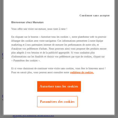
Appareil photo, caméscope et jumelles
Connectique audio et vidéo
Éclairage scénique et architectural
Continuer sans accepter
Éclairage studio et accessoirisation
Équipement audio et Hi-Fi
Bienvenue chez Manutan
Matériel de projection et vidéoprojection
Vous offrir une visite sur-mesure, nous tient à cœur !
Sonorisation et enregistrement professionnels
Studio Web radio et vidéo
En cliquant sur le bouton « Autoriser tous les cookies », notre plateforme web va pouvoir
Système d'affichage dynamique et interactif
échanger des cookies avec votre navigateur. Ces informations permettent à notre équipe
Télévision, lecteur DVD et Blu-ray
marketing et à nos partenaires internet de mesurer les performances de notre site, et
d'analyser vos préférences d'achats. Nous pouvons ainsi vous proposer des produits encore
plus adaptés à vos besoins et de la publicité appropriée. Si vous souhaitez plus
Chauffage, climatisation et traitement de l'air
d'informations sur les finalités et choisir vos préférences par type de cookies, cliquez sur
Voir toute la catégorie
« Paramètres des cookies ».
Chauffage
Et si vous choisissez de continuer votre visite sans cookies, vous êtes le bienvenu aussi !
Climatiseur
Pour en savoir plus, vous pouvez aussi consulter notre
politique de cookies.
Rafraîchisseur d'air
Traitement de l'air
Autoriser tous les cookies
Ventilateur
Classement et archivage
Voir toute la catégorie
Paramètres des cookies
Accessoires de classement pour le bureau
Boîte et caisse d'archives