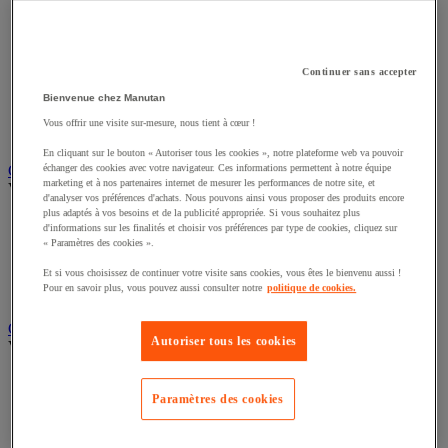
Éclairage scénique et architectural
Éclairage studio et accessoirisation
Équipement audio et Hi-Fi
Matériel de projection et vidéoprojection
Continuer sans accepter
Sonorisation et enregistrement professionnels
Studio Web radio et vidéo
Bienvenue chez Manutan
Système d'affichage dynamique et interactif
Vous offrir une visite sur-mesure, nous tient à cœur !
Télévision, lecteur DVD et Blu-ray
En cliquant sur le bouton « Autoriser tous les cookies », notre plateforme web va pouvoir
Chauffage, climatisation et traitement de l'air
échanger des cookies avec votre navigateur. Ces informations permettent à notre équipe
marketing et à nos partenaires internet de mesurer les performances de notre site, et
Voir toute la catégorie
d'analyser vos préférences d'achats. Nous pouvons ainsi vous proposer des produits encore
plus adaptés à vos besoins et de la publicité appropriée. Si vous souhaitez plus
Chauffage
d'informations sur les finalités et choisir vos préférences par type de cookies, cliquez sur
Climatiseur
« Paramètres des cookies ».
Rafraîchisseur d'air
Et si vous choisissez de continuer votre visite sans cookies, vous êtes le bienvenu aussi !
Traitement de l'air
Pour en savoir plus, vous pouvez aussi consulter notre
politique de cookies.
Ventilateur
Classement et archivage
Autoriser tous les cookies
Voir toute la catégorie
Accessoires de classement pour le bureau
Boîte et caisse d'archives
Paramètres des cookies
Chemise et trieur
Classeur, intercalaire et pochette