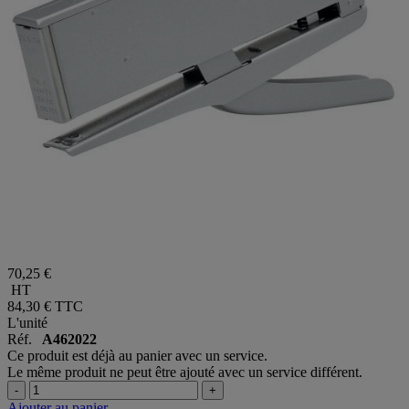
70,25 €
HT
84,30 €
TTC
L'unité
Réf.
A462022
Ce produit est déjà au panier avec un service.
Le même produit ne peut être ajouté avec un service différent.
-
+
Ajouter au panier