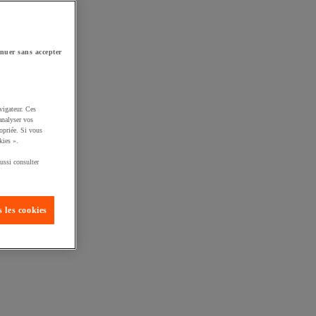
nuer sans accepter
vigateur. Ces
analyser vos
opriée. Si vous
kies ».
ussi consulter
 les cookies