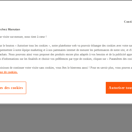
Conti
 chez Manutan
ne visite sur-mesure, nous tient à cœur !
uté un produit à votre panier :
ur le bouton « Autoriser tous les cookies », notre plateforme web va pouvoir échanger des cookies avec votre na
permettent à notre équipe marketing et à nos partenaires internet de mesurer les performances de notre site, et d'
'achats. Nous pouvons ainsi vous proposer des produits encore plus adaptés à vos besoins et de la publicité appr
s d'informations sur les finalités et choisir vos préférences par type de cookies, cliquez sur « Paramètres des coo
oisissez de continuer votre visite sans cookies, vous êtes le bienvenu aussi ! Pour en savoir plus, vous pouvez a
que de cookies.
es des cookies
Autoriser tous