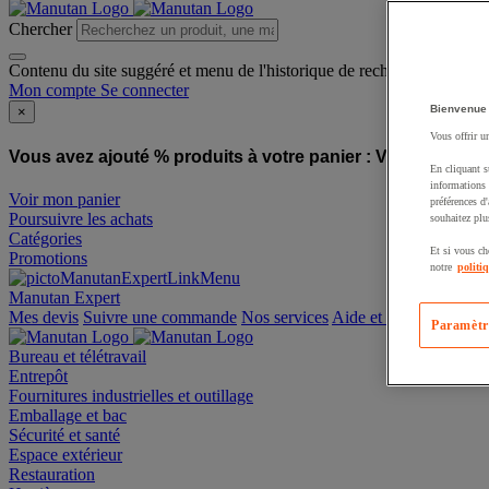
Chercher
Contenu du site suggéré et menu de l'historique de recherche
Mon compte
Se connecter
Bienvenue
×
Vous offrir u
Vous avez ajouté % produits à votre panier :
Vous avez ajo
En cliquant s
informations 
Voir mon panier
préférences d
Poursuivre les achats
souhaitez plu
Catégories
Et si vous ch
Promotions
notre
politi
Manutan Expert
offre reconditionnée
Paramètr
Mes devis
Suivre une commande
Nos services
Aide et contact
Bureau et télétravail
Entrepôt
Fournitures industrielles et outillage
Emballage et bac
Sécurité et santé
Espace extérieur