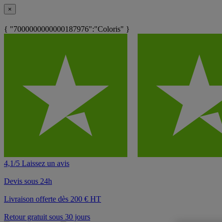
×
{ "7000000000000187976":"Coloris" }
4,1/5 Laissez un avis
Devis sous 24h
Livraison offerte dès 200 € HT
Retour gratuit sous 30 jours