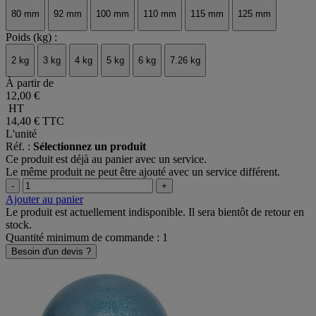
Diamètre Ø (mm) :
80 mm
92 mm
100 mm
110 mm
115 mm
125 mm
Poids (kg) :
2 kg
3 kg
4 kg
5 kg
6 kg
7.26 kg
À partir de
12,00 €
HT
14,40 €
TTC
L'unité
Réf. :
Sélectionnez un produit
Ce produit est déjà au panier avec un service.
Le même produit ne peut être ajouté avec un service différent.
-
+
Ajouter au panier
Le produit est actuellement indisponible. Il sera bientôt de retour en
stock.
Quantité minimum de commande : 1
Besoin d'un devis ?