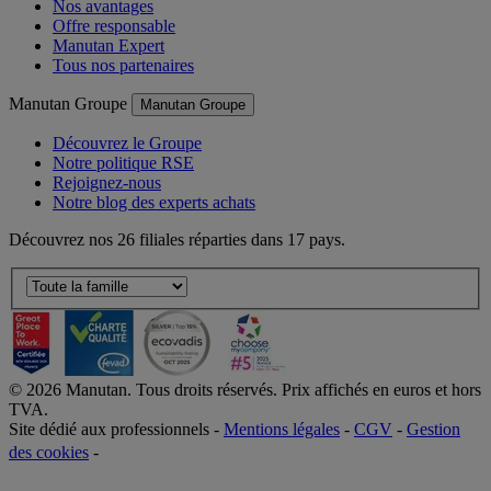
Qui sommes-nous ?
Nos avantages
Offre responsable
Manutan Expert
Tous nos partenaires
Manutan Groupe
Manutan Groupe
Découvrez le Groupe
Notre politique RSE
Rejoignez-nous
Notre blog des experts achats
Découvrez nos 26 filiales réparties dans 17 pays.
©
2026
Manutan. Tous droits réservés. Prix affichés en euros et hors
TVA.
Site dédié aux professionnels -
Mentions légales
-
CGV
-
Gestion
des cookies
-
Accessibilité  Non conformités