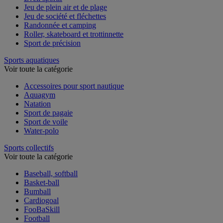
Éveil sportif
Jeu de plein air et de plage
Jeu de société et fléchettes
Randonnée et camping
Roller, skateboard et trottinnette
Sport de précision
Sports aquatiques
Voir toute la catégorie
Accessoires pour sport nautique
Aquagym
Natation
Sport de pagaie
Sport de voile
Water-polo
Sports collectifs
Voir toute la catégorie
Baseball, softball
Basket-ball
Bumball
Cardiogoal
FooBaSkill