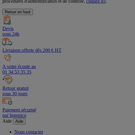
Nos avis sont authentiques et fiables. Pour en savoir plus sur les
procédures d'authentification et de contrôle,
cliquez ici
.
Retour en haut
Devis
sous 24h
Livraison offerte dès 200 € HT
A votre écoute au
01 34 53 35 35
Retour gratuit
sous 30 jours
Paiement sécurisé
par Ingenico
Aide
Aide