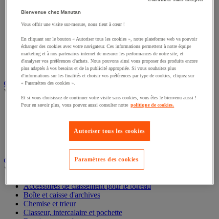
Éclairage scénique et architectural
Bienvenue chez Manutan
Éclairage studio et accessoirisation
Équipement audio et Hi-Fi
Vous offrir une visite sur-mesure, nous tient à cœur !
Matériel de projection et vidéoprojection
Sonorisation et enregistrement professionnels
En cliquant sur le bouton « Autoriser tous les cookies », notre plateforme web va pouvoir
échanger des cookies avec votre navigateur. Ces informations permettent à notre équipe
Studio Web radio et vidéo
marketing et à nos partenaires internet de mesurer les performances de notre site, et
Système d'affichage dynamique et interactif
d'analyser vos préférences d'achats. Nous pouvons ainsi vous proposer des produits encore
Télévision, lecteur DVD et Blu-ray
plus adaptés à vos besoins et de la publicité appropriée. Si vous souhaitez plus
d'informations sur les finalités et choisir vos préférences par type de cookies, cliquez sur
Chauffage, climatisation et traitement de l'air
« Paramètres des cookies ».
Voir toute la catégorie
Et si vous choisissez de continuer votre visite sans cookies, vous êtes le bienvenu aussi !
Pour en savoir plus, vous pouvez aussi consulter notre
politique de cookies.
Chauffage
Climatiseur
Rafraîchisseur d'air
Autoriser tous les cookies
Traitement de l'air
Ventilateur
Paramètres des cookies
Classement et archivage
Voir toute la catégorie
Accessoires de classement pour le bureau
Boîte et caisse d'archives
Chemise et trieur
Classeur, intercalaire et pochette