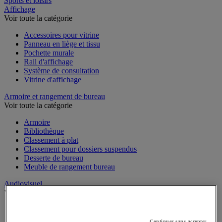
Sports et loisirs
Affichage
Voir toute la catégorie
Accessoires pour vitrine
Panneau en liège et tissu
Pochette murale
Rail d'affichage
Système de consultation
Vitrine d'affichage
Armoire et rangement de bureau
Voir toute la catégorie
Armoire
Bibliothèque
Classement à plat
Classement pour dossiers suspendus
Desserte de bureau
Meuble de rangement bureau
Audiovisuel
Voir toute la catégorie
Appareil photo, caméscope et jumelles
Connectique audio et vidéo
Continuer sans accepter