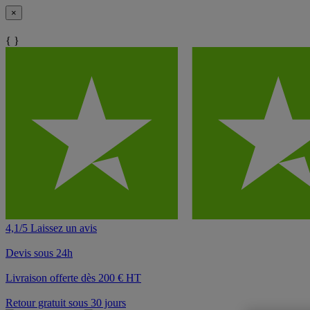
×
{ }
4,1/5 Laissez un avis
Devis sous 24h
Livraison offerte dès 200 € HT
Retour gratuit sous 30 jours