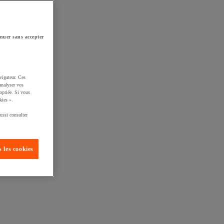
nuer sans accepter
vigateur. Ces
analyser vos
opriée. Si vous
kies ».
ussi consulter
 les cookies