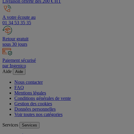
Livraison offerte dès 200 € HT
A votre écoute au
01 34 53 35 35
Retour gratuit
sous 30 jours
Paiement sécurisé
par Ingenico
Aide
Aide
Nous contacter
FAQ
Mentions légales
Conditions générales de vente
Gestion des cookies
Données personnelles
Voir toutes nos catégories
Services
Services