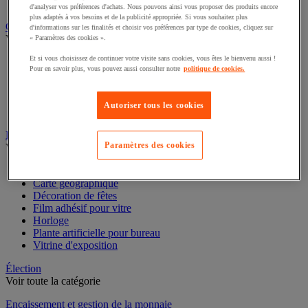
Dossier suspendu
d'analyser vos préférences d'achats. Nous pouvons ainsi vous proposer des produits encore
plus adaptés à vos besoins et de la publicité appropriée. Si vous souhaitez plus
Cloison et mobilier acoustique
d'informations sur les finalités et choisir vos préférences par type de cookies, cliquez sur
Voir toute la catégorie
« Paramètres des cookies ».
Et si vous choisissez de continuer votre visite sans cookies, vous êtes le bienvenu aussi !
Cloison acoustique
Pour en savoir plus, vous pouvez aussi consulter notre
politique de cookies.
Cloison anti-projection
Cloison de séparation
Écran de séparation pour bureau
Autoriser tous les cookies
Mobilier acoustique
Décoration
Paramètres des cookies
Voir toute la catégorie
Cadre et système de fixation
Carte géographique
Décoration de fêtes
Film adhésif pour vitre
Horloge
Plante artificielle pour bureau
Vitrine d'exposition
Élection
Voir toute la catégorie
Encaissement et gestion de la monnaie