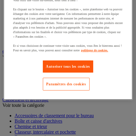
Vous offrir une visite sur-mesure, nous tient à cœur !
Éclairage scénique et architectural
Éclairage studio et accessoirisation
En cliquant sur le bouton « Autoriser tous les cookies », notre plateforme web va pouvoir
Équipement audio et Hi-Fi
échanger des cookies avec votre navigateur. Ces informations permettent à notre équipe
marketing et à nos partenaires internet de mesurer les performances de notre site, et
Matériel de projection et vidéoprojection
d'analyser vos préférences d'achats. Nous pouvons ainsi vous proposer des produits encore
Sonorisation et enregistrement professionnels
plus adaptés à vos besoins et de la publicité appropriée. Si vous souhaitez plus
Studio Web radio et vidéo
d'informations sur les finalités et choisir vos préférences par type de cookies, cliquez sur
Système d'affichage dynamique et interactif
« Paramètres des cookies ».
Télévision, lecteur DVD et Blu-ray
Et si vous choisissez de continuer votre visite sans cookies, vous êtes le bienvenu aussi !
Pour en savoir plus, vous pouvez aussi consulter notre
politique de cookies.
Chauffage, climatisation et traitement de l'air
Voir toute la catégorie
Autoriser tous les cookies
Chauffage
Climatiseur
Rafraîchisseur d'air
Traitement de l'air
Paramètres des cookies
Ventilateur
Classement et archivage
Voir toute la catégorie
Accessoires de classement pour le bureau
Boîte et caisse d'archives
Chemise et trieur
Classeur, intercalaire et pochette