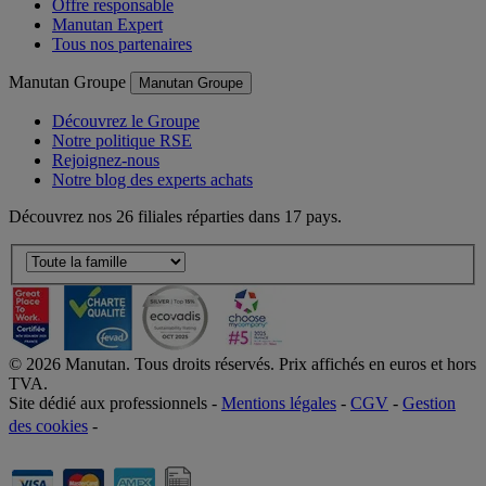
Offre responsable
Manutan Expert
Tous nos partenaires
Manutan Groupe
Manutan Groupe
Découvrez le Groupe
Notre politique RSE
Rejoignez-nous
Notre blog des experts achats
Découvrez nos 26 filiales réparties dans 17 pays.
©
2026
Manutan. Tous droits réservés. Prix affichés en euros et hors
TVA.
Site dédié aux professionnels -
Mentions légales
-
CGV
-
Gestion
des cookies
-
Accessibilité  Non conformités