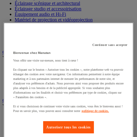
Éclairage scénique et architectural
Éclairage studio et accessoirisation
Équipement audio et Hi-Fi
Matériel de projection et vidéoprojection
Sonorisation et enregistrement professionnels
Studio Web radio et vidéo
Système d'affichage dynamique et interactif
Télévision, lecteur DVD et Blu-ray
Continuer sans accepter
Chauffage, climatisation et traitement de l'air
Bienvenue chez Manutan
Voir toute la catégorie
Vous offrir une visite sur-mesure, nous tient à cœur !
Chauffage
En cliquant sur le bouton « Autoriser tous les cookies », notre plateforme web va pouvoir
Climatiseur
échanger des cookies avec votre navigateur. Ces informations permettent à notre équipe
Rafraîchisseur d'air
marketing et à nos partenaires internet de mesurer les performances de notre site, et
d'analyser vos préférences d'achats. Nous pouvons ainsi vous proposer des produits encore
Traitement de l'air
plus adaptés à vos besoins et de la publicité appropriée. Si vous souhaitez plus
Ventilateur
d'informations sur les finalités et choisir vos préférences par type de cookies, cliquez sur
« Paramètres des cookies ».
Classement et archivage
Voir toute la catégorie
Et si vous choisissez de continuer votre visite sans cookies, vous êtes le bienvenu aussi !
Pour en savoir plus, vous pouvez aussi consulter notre
politique de cookies.
Accessoires de classement pour le bureau
Boîte et caisse d'archives
Chemise et trieur
Autoriser tous les cookies
Classeur, intercalaire et pochette