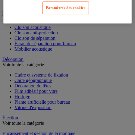
Dossier suspendu
Paramètres des cookies
Cloison et mobilier acoustique
Voir toute la catégorie
Cloison acoustique
Cloison anti-projection
Cloison de séparation
Écran de séparation pour bureau
Mobilier acoustique
Décoration
Voir toute la catégorie
Cadre et système de fixation
Carte géographique
Décoration de fêtes
Film adhésif pour vitre
Horloge
Plante artificielle pour bureau
Vitrine d'exposition
Élection
Voir toute la catégorie
Encaissement et gestion de la monnaie