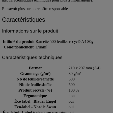
aux caractéristiques techniques pour plus d'informations).
En savoir plus sur notre offre responsable
Caractéristiques
Informations sur le produit
Intitulé du produit
Ramette 500 feuilles recyclé A4 80g
Conditionnement
L'unité
Caractéristiques techniques
Format
210 x 297 mm (A4)
Grammage (g/m²)
80 g/m²
Nb de feuilles/ramette
500
Nb de feuilles/boîte
500
Produit recyclé (%)
100 %
Ergonomique
non
Éco-label - Blauer Engel
oui
Éco-label - Nordic Swan
oui
Éco-label - Label écologique européen
oui