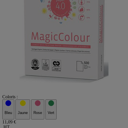
Coloris :
Bleu
Jaune
Rose
Vert
11,09 €
HT