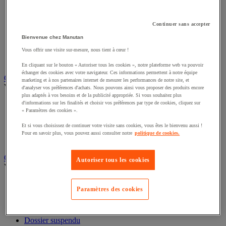
Éclairage scénique et architectural
Éclairage studio et accessoirisation
Équipement audio et Hi-Fi
Continuer sans accepter
Matériel de projection et vidéoprojection
Bienvenue chez Manutan
Sonorisation et enregistrement professionnels
Studio Web radio et vidéo
Vous offrir une visite sur-mesure, nous tient à cœur !
Système d'affichage dynamique et interactif
En cliquant sur le bouton « Autoriser tous les cookies », notre plateforme web va pouvoir
Télévision, lecteur DVD et Blu-ray
échanger des cookies avec votre navigateur. Ces informations permettent à notre équipe
marketing et à nos partenaires internet de mesurer les performances de notre site, et
Chauffage, climatisation et traitement de l'air
d'analyser vos préférences d'achats. Nous pouvons ainsi vous proposer des produits encore
Voir toute la catégorie
plus adaptés à vos besoins et de la publicité appropriée. Si vous souhaitez plus
d'informations sur les finalités et choisir vos préférences par type de cookies, cliquez sur
« Paramètres des cookies ».
Chauffage
Climatiseur
Et si vous choisissez de continuer votre visite sans cookies, vous êtes le bienvenu aussi !
Rafraîchisseur d'air
Pour en savoir plus, vous pouvez aussi consulter notre
politique de cookies.
Traitement de l'air
Ventilateur
Autoriser tous les cookies
Classement et archivage
Voir toute la catégorie
Paramètres des cookies
Accessoires de classement pour le bureau
Boîte et caisse d'archives
Chemise et trieur
Classeur, intercalaire et pochette