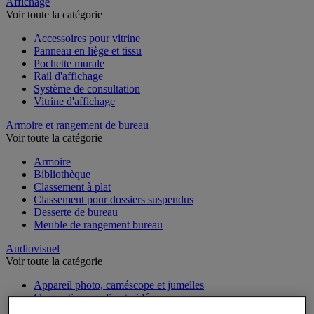
Sports et loisirs
Affichage
Voir toute la catégorie
Accessoires pour vitrine
Panneau en liège et tissu
Pochette murale
Rail d'affichage
Système de consultation
Vitrine d'affichage
Armoire et rangement de bureau
Voir toute la catégorie
Armoire
Bibliothèque
Classement à plat
Classement pour dossiers suspendus
Desserte de bureau
Meuble de rangement bureau
Audiovisuel
Voir toute la catégorie
Appareil photo, caméscope et jumelles
Connectique audio et vidéo