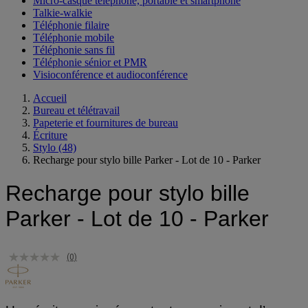
Micro-casque téléphone, portable et smartphone
Talkie-walkie
Téléphonie filaire
Téléphonie mobile
Téléphonie sans fil
Téléphonie sénior et PMR
Visioconférence et audioconférence
Accueil
Bureau et télétravail
Papeterie et fournitures de bureau
Écriture
Stylo
(48)
Recharge pour stylo bille Parker - Lot de 10 - Parker
Recharge pour stylo bille
Parker - Lot de 10 - Parker
(0)