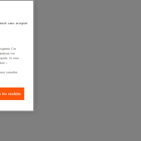
nuer sans accepter
vigateur. Ces
analyser vos
opriée. Si vous
kies ».
ussi consulter
 les cookies