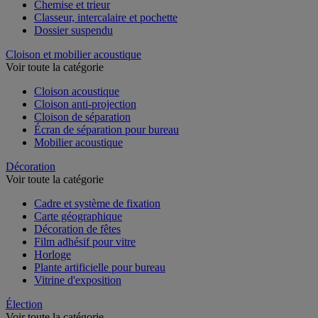
Chemise et trieur
Classeur, intercalaire et pochette
Dossier suspendu
Cloison et mobilier acoustique
Voir toute la catégorie
Cloison acoustique
Cloison anti-projection
Cloison de séparation
Écran de séparation pour bureau
Mobilier acoustique
Décoration
Voir toute la catégorie
Cadre et système de fixation
Carte géographique
Décoration de fêtes
Film adhésif pour vitre
Horloge
Plante artificielle pour bureau
Vitrine d'exposition
Élection
Voir toute la catégorie