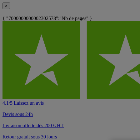
×
{ "7000000000002302578":"Nb de pages" }
4,1/5 Laissez un avis
Devis sous 24h
Livraison offerte dès 200 € HT
Retour gratuit sous 30 jours