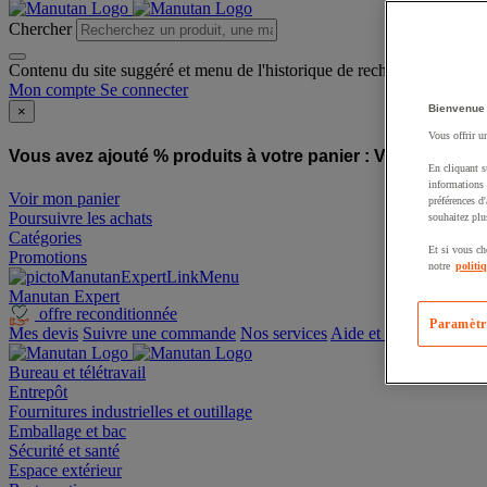
Chercher
Contenu du site suggéré et menu de l'historique de recherche
Mon compte
Se connecter
Bienvenue
×
Vous offrir u
Vous avez ajouté % produits à votre panier :
Vous avez ajo
En cliquant s
informations 
Voir mon panier
préférences d
Poursuivre les achats
souhaitez plu
Catégories
Et si vous ch
Promotions
notre
politi
Manutan Expert
offre reconditionnée
Paramètr
Mes devis
Suivre une commande
Nos services
Aide et contact
Bureau et télétravail
Entrepôt
Fournitures industrielles et outillage
Emballage et bac
Sécurité et santé
Espace extérieur