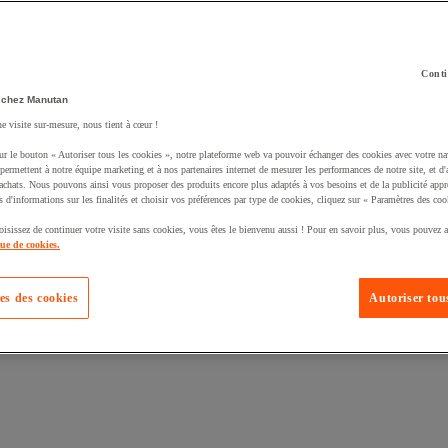
Conti
 chez Manutan
ne visite sur-mesure, nous tient à cœur !
uté un produit à votre panier :
ur le bouton « Autoriser tous les cookies », notre plateforme web va pouvoir échanger des cookies avec votre na
permettent à notre équipe marketing et à nos partenaires internet de mesurer les performances de notre site, et d'
'achats. Nous pouvons ainsi vous proposer des produits encore plus adaptés à vos besoins et de la publicité appr
s d'informations sur les finalités et choisir vos préférences par type de cookies, cliquez sur « Paramètres des coo
oisissez de continuer votre visite sans cookies, vous êtes le bienvenu aussi ! Pour en savoir plus, vous pouvez a
que de cookies.
es des cookies
Autoriser tous