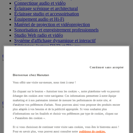
Connectique audio et vidéo
Éclairage scénique et architectural
Éclairage studio et accessoirisation
Équipement audio et Hi-Fi
Matériel de projection et vidéoprojection
Sonorisation et enregistrement professionnels
Studio Web radio et vidéo
Système d'affichage dynamique et interactif
Télévision, lecteur DVD et Blu-ray
Chauffage, climatisation et traitement de l'air
Voir toute la catégorie
Continuer sans accepter
Chauffage
Bienvenue chez Manutan
Climatiseur
Rafraîchisseur d'air
Vous offrir une visite sur-mesure, nous tient à cœur !
Traitement de l'air
En cliquant sur le bouton « Autoriser tous les cookies », notre plateforme web va pouvoir
Ventilateur
échanger des cookies avec votre navigateur. Ces informations permettent à notre équipe
marketing et à nos partenaires internet de mesurer les performances de notre site, et
Classement et archivage
d'analyser vos préférences d'achats. Nous pouvons ainsi vous proposer des produits encore
Voir toute la catégorie
plus adaptés à vos besoins et de la publicité appropriée. Si vous souhaitez plus
d'informations sur les finalités et choisir vos préférences par type de cookies, cliquez sur
Accessoires de classement pour le bureau
« Paramètres des cookies ».
Boîte et caisse d'archives
Et si vous choisissez de continuer votre visite sans cookies, vous êtes le bienvenu aussi !
Chemise et trieur
Pour en savoir plus, vous pouvez aussi consulter notre
politique de cookies.