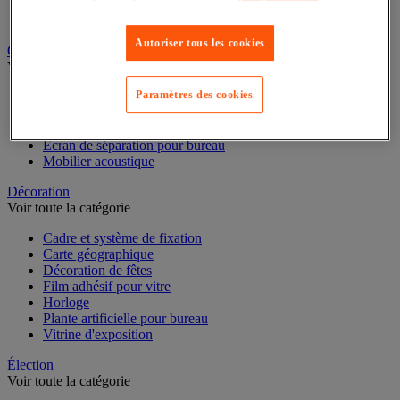
Classeur, intercalaire et pochette
Dossier suspendu
Autoriser tous les cookies
Cloison et mobilier acoustique
Voir toute la catégorie
Paramètres des cookies
Cloison acoustique
Cloison anti-projection
Cloison de séparation
Écran de séparation pour bureau
Mobilier acoustique
Décoration
Voir toute la catégorie
Cadre et système de fixation
Carte géographique
Décoration de fêtes
Film adhésif pour vitre
Horloge
Plante artificielle pour bureau
Vitrine d'exposition
Élection
Voir toute la catégorie