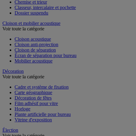
Chemise et trieur
Classeur, intercalaire et pochette
Dossier suspendu
Cloison et mobilier acoustique
Voir toute la catégorie
Cloison acoustique
Cloison anti-projection
Cloison de séparation
Écran de séparation pour bureau
Mobilier acoustique
Décoration
Voir toute la catégorie
Cadre et système de fixation
Carte géographique
Décoration de fêtes
Film adhésif pour vitre
Horloge
Plante artificielle pour bureau
Vitrine d'exposition
Élection
Voir toute la catégorie