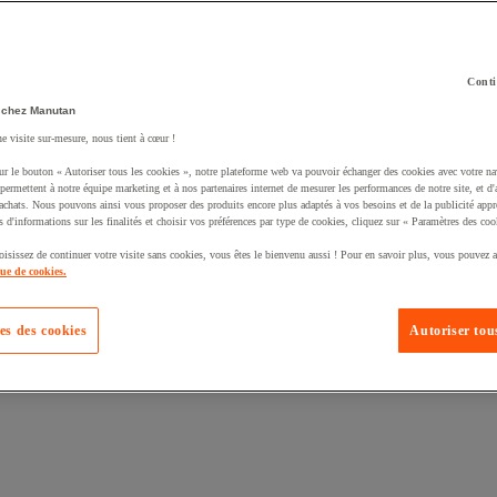
Conti
 chez Manutan
ne visite sur-mesure, nous tient à cœur !
uté un produit à votre panier :
ur le bouton « Autoriser tous les cookies », notre plateforme web va pouvoir échanger des cookies avec votre na
permettent à notre équipe marketing et à nos partenaires internet de mesurer les performances de notre site, et d'
'achats. Nous pouvons ainsi vous proposer des produits encore plus adaptés à vos besoins et de la publicité appr
s d'informations sur les finalités et choisir vos préférences par type de cookies, cliquez sur « Paramètres des coo
oisissez de continuer votre visite sans cookies, vous êtes le bienvenu aussi ! Pour en savoir plus, vous pouvez a
que de cookies.
es des cookies
Autoriser tous