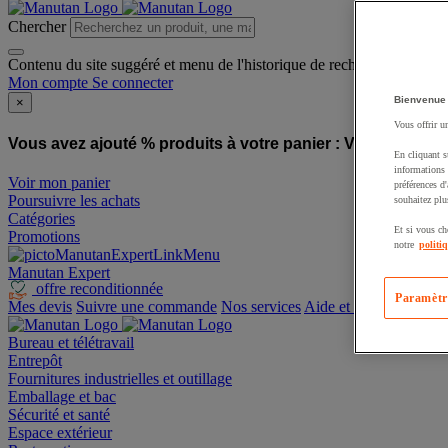
Chercher
Contenu du site suggéré et menu de l'historique de recherche
Mon compte
Se connecter
Bienvenue
×
Vous offrir u
Vous avez ajouté % produits à votre panier :
Vous avez ajo
En cliquant s
informations 
Voir mon panier
préférences d
Poursuivre les achats
souhaitez plu
Catégories
Et si vous ch
Promotions
notre
politi
Manutan Expert
offre reconditionnée
Paramètr
Mes devis
Suivre une commande
Nos services
Aide et contact
Bureau et télétravail
Entrepôt
Fournitures industrielles et outillage
Emballage et bac
Sécurité et santé
Espace extérieur