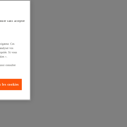
nuer sans accepter
vigateur. Ces
analyser vos
opriée. Si vous
kies ».
ussi consulter
 les cookies