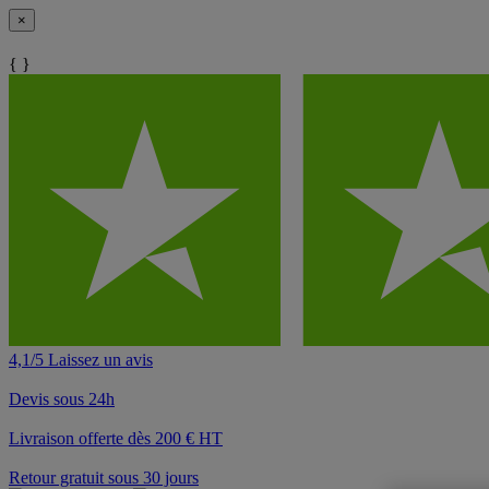
×
{ }
4,1/5 Laissez un avis
Devis sous 24h
Livraison offerte dès 200 € HT
Retour gratuit sous 30 jours