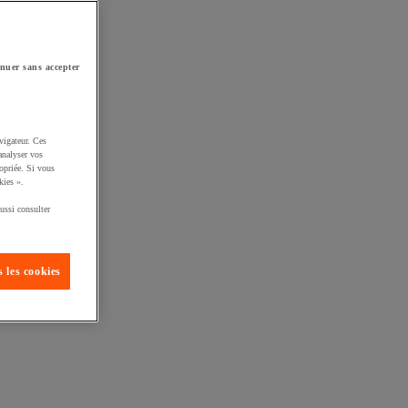
nuer sans accepter
vigateur. Ces
analyser vos
opriée. Si vous
kies ».
ussi consulter
 les cookies