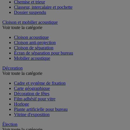
Chemise et trieur
Classeur, intercalaire et pochette
Dossier suspendu
Cloison et mobilier acoustique
Voir toute la catégorie
Cloison acoustique
Cloison anti-projection
Cloison de séparation
Écran de séparation pour bureau
Mobilier acoustique
Décoration
Voir toute la catégorie
Cadre et système de fixation
Carte géographique
Décoration de fêtes
Film adhésif pour vitre
Horloge
Plante artificielle pour bureau
Vitrine d'exposition
Élection
Voir toute la catégorie