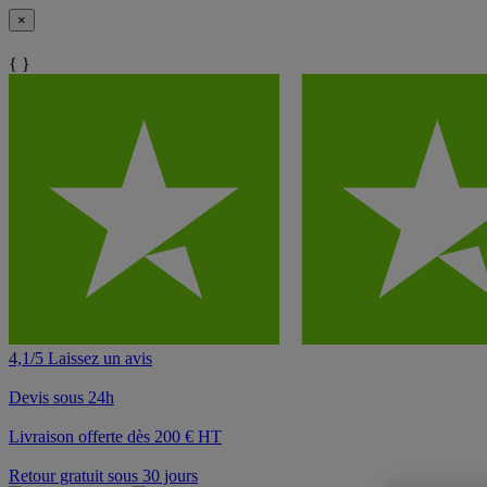
×
{ }
4,1/5 Laissez un avis
Devis sous 24h
Livraison offerte dès 200 € HT
Retour gratuit sous 30 jours