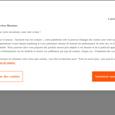
Conti
 chez Manutan
ne visite sur-mesure, nous tient à cœur !
uté un produit à votre panier :
ur le bouton « Autoriser tous les cookies », notre plateforme web va pouvoir échanger des cookies avec votre na
permettent à notre équipe marketing et à nos partenaires internet de mesurer les performances de notre site, et d'
'achats. Nous pouvons ainsi vous proposer des produits encore plus adaptés à vos besoins et de la publicité appr
s d'informations sur les finalités et choisir vos préférences par type de cookies, cliquez sur « Paramètres des coo
oisissez de continuer votre visite sans cookies, vous êtes le bienvenu aussi ! Pour en savoir plus, vous pouvez a
que de cookies.
es des cookies
Autoriser tous