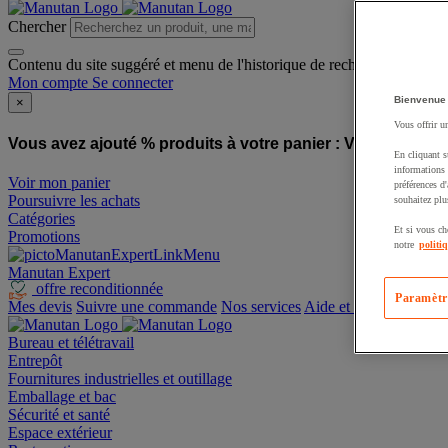
Chercher
Contenu du site suggéré et menu de l'historique de recherche
Mon compte
Se connecter
Bienvenue
×
Vous offrir u
Vous avez ajouté % produits à votre panier :
Vous avez ajo
En cliquant s
informations 
Voir mon panier
préférences d
Poursuivre les achats
souhaitez plu
Catégories
Et si vous ch
Promotions
notre
politi
Manutan Expert
offre reconditionnée
Paramètr
Mes devis
Suivre une commande
Nos services
Aide et contact
Bureau et télétravail
Entrepôt
Fournitures industrielles et outillage
Emballage et bac
Sécurité et santé
Espace extérieur