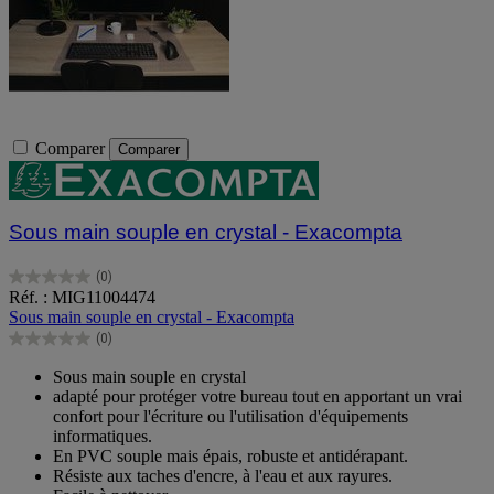
Comparer
Comparer
Sous main souple en crystal - Exacompta
(0)
0.0
Réf. : MIG11004474
sur
Sous main souple en crystal - Exacompta
5
(0)
étoiles.
0.0
sur
Sous main souple en crystal
5
adapté pour protéger votre bureau tout en apportant un vrai
étoiles.
confort pour l'écriture ou l'utilisation d'équipements
informatiques.
En PVC souple mais épais, robuste et antidérapant.
Résiste aux taches d'encre, à l'eau et aux rayures.