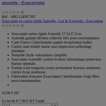
assortis - Exacompta
(0)
0.0
Réf. : MIG128567397
sur
Sous-main en carton rigide Autentik - Lot de 8 assortis - Exacompta
5
(0)
étoiles.
0.0
sur
Sous-main carton rigide Autentik 57,5x37,5cm.
5
Autentik gamme déchets collectés triés post-consommation.
étoiles.
Carte France Clairefontaine papier récupération balles.
Carton carte teintée masse sans impression pelliculage
plastique.
Naturelle facile valorisation complète.
Sous-main AutentiK confort écriture informatique protection
bureau optimale.
Format wide longueur courte profondeur bureaux modernes
clavier écran notebook.
Fabrication française Exacompta-Clairefontaine Ange Bleu
post-consommation.
63,90 €
HT
Le lot de 8
7,99 € HT l'unité
-
+