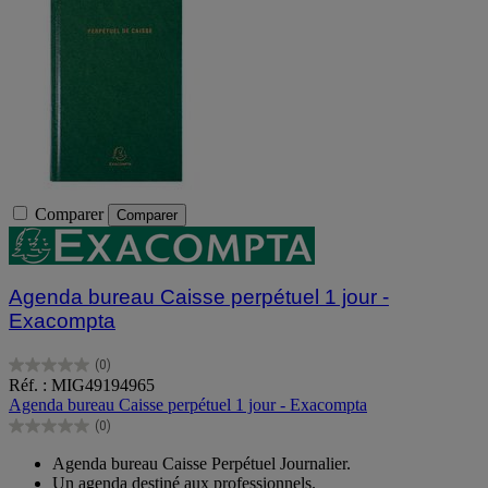
Comparer
Comparer
Agenda bureau Caisse perpétuel 1 jour -
Exacompta
(0)
0.0
Réf. : MIG49194965
sur
Agenda bureau Caisse perpétuel 1 jour - Exacompta
5
(0)
étoiles.
0.0
sur
Agenda bureau Caisse Perpétuel Journalier.
5
Un agenda destiné aux professionnels.