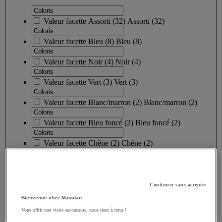
Valeur facette
Assorti
(
32
)
Assorti
(32)
Valeur facette
Bleu
(
8
)
Bleu
(8)
Valeur facette
Noir
(
4
)
Noir
(4)
Valeur facette
Vert
(
3
)
Vert
(3)
Valeur facette
Blanc/marron
(
2
)
Blanc/marron
(2)
Valeur facette
Bleu foncé
(
2
)
Bleu foncé
(2)
Valeur facette
Chêne
(
2
)
Chêne
(2)
Continuer sans accepter
Bienvenue chez Manutan
Afficher tous
Vous offrir une visite sur-mesure, nous tient à cœur !