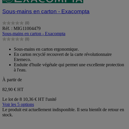
Sous-mains en carton - Exacompta
(0)
0.0
Réf. : MIG11004479
sur
Sous-mains en carton - Exacompta
5
(0)
étoiles.
0.0
sur
Sous-mains en carton ergonomique.
5
En carton recyclé recouvert de la carte révolutionnaire
étoiles.
Eterneco.
Enduite d'huile végétale qui permet une excellente protection
à l'eau.
À partir de
82,90 €
HT
Le lot de 8
10,36 € HT l'unité
Voir les 5 options
Le produit est actuellement indisponible. Il sera bientôt de retour en
stock.