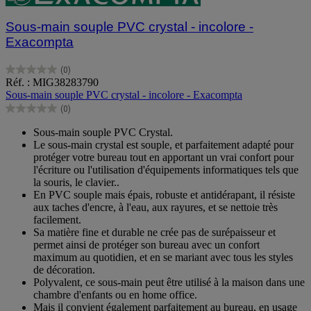
Sous-main souple PVC crystal - incolore -
Exacompta
(0)
0.0
Réf. : MIG38283790
sur
Sous-main souple PVC crystal - incolore - Exacompta
5
(0)
étoiles.
0.0
sur
Sous-main souple PVC Crystal.
5
Le sous-main crystal est souple, et parfaitement adapté pour
étoiles.
protéger votre bureau tout en apportant un vrai confort pour
l'écriture ou l'utilisation d'équipements informatiques tels que
la souris, le clavier..
En PVC souple mais épais, robuste et antidérapant, il résiste
aux taches d'encre, à l'eau, aux rayures, et se nettoie très
facilement.
Sa matière fine et durable ne crée pas de surépaisseur et
permet ainsi de protéger son bureau avec un confort
maximum au quotidien, et en se mariant avec tous les styles
de décoration.
Polyvalent, ce sous-main peut être utilisé à la maison dans une
chambre d'enfants ou en home office.
Mais il convient également parfaitement au bureau, en usage