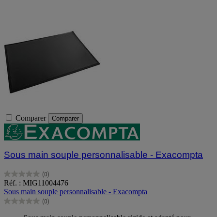
Comparer
Comparer
Sous main souple personnalisable - Exacompta
(0)
0.0
Réf. : MIG11004476
sur
Sous main souple personnalisable - Exacompta
5
(0)
étoiles.
0.0
sur