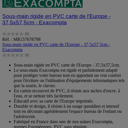
Sous-main rigide en PVC carte de l'Europe -
37,5x57,5cm - Exacompta
(0)
0.0
Réf. : MIG57678798
sur
Sous-main rigide en PVC carte de l'Europe - 37,5x57,5cm -
5
Exacompta
étoiles.
(0)
0.0
sur
Sous-main rigide en PVC carte de l'Europe - 37,5x57,5cm.
5
Le sous-main Exacompta est rigide et parfaitement adapté
étoiles.
pour protéger votre bureau tout en apportant un vrai confort
pour l'écriture ou l'utilisation d'équipements informatiques tels
que la souris, le clavier.
En carton recouvert de PVC, il résiste aux taches d'encre, à
l'eau, et se nettoie très facilement.
Éducatif avec sa carte de l'Europe imprimée.
Durable et design, il résiste à un usage quotidien et intensif
tout en décorant agréablement l'espace bureau de l'enfant ou
l'adolescent.
Fabriqué en France dans une de nos usines Exacompta,
normes Européennes, PVC sans phtalate.