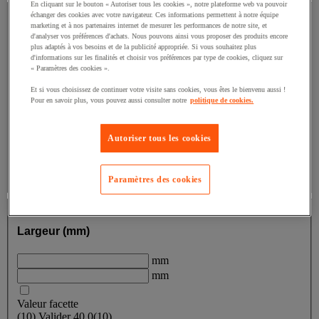
Matériau
En cliquant sur le bouton « Autoriser tous les cookies », notre plateforme web va pouvoir
échanger des cookies avec votre navigateur. Ces informations permettent à notre équipe
marketing et à nos partenaires internet de mesurer les performances de notre site, et
Matériau
d'analyser vos préférences d'achats. Nous pouvons ainsi vous proposer des produits encore
plus adaptés à vos besoins et de la publicité appropriée. Si vous souhaitez plus
d'informations sur les finalités et choisir vos préférences par type de cookies, cliquez sur
« Paramètres des cookies ».
Valeur facette
Carton
(
4
)
Carton
(4)
Et si vous choisissez de continuer votre visite sans cookies, vous êtes le bienvenu aussi !
Pour en savoir plus, vous pouvez aussi consulter notre
politique de cookies.
Valeur facette
PVC
(
4
)
PVC
(4)
Valeur facette
Similicuir
(
2
)
Similicuir
(2)
Autoriser tous les cookies
Valeur facette
Polyuréthane
(
1
)
Polyuréthane
(1)
Paramètres des cookies
Largeur (mm)
Largeur (mm)
mm
mm
Valeur facette
(
10
)
Valider
40.0
(10)