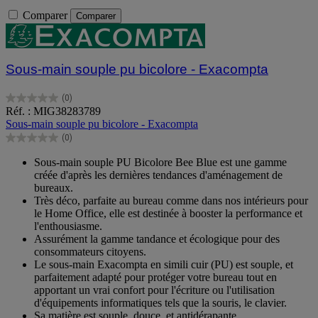
Comparer
Comparer
Sous-main souple pu bicolore - Exacompta
(0)
0.0
Réf. : MIG38283789
sur
Sous-main souple pu bicolore - Exacompta
5
(0)
étoiles.
0.0
sur
Sous-main souple PU Bicolore Bee Blue est une gamme
5
créée d'après les dernières tendances d'aménagement de
étoiles.
bureaux.
Très déco, parfaite au bureau comme dans nos intérieurs pour
le Home Office, elle est destinée à booster la performance et
l'enthousiasme.
Assurément la gamme tandance et écologique pour des
consommateurs citoyens.
Le sous-main Exacompta en simili cuir (PU) est souple, et
parfaitement adapté pour protéger votre bureau tout en
apportant un vrai confort pour l'écriture ou l'utilisation
d'équipements informatiques tels que la souris, le clavier.
Sa matière est souple, douce, et antidérapante.