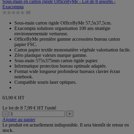
Sous-main en carton rigide OfficeByMe - Lot de 8 assortis -
5
Exacompta
étoiles.
(0)
0.0
sur
Sous-main carton rigide OfficeByMe 57,5x37,5cm.
5
Exacompta solutions organisation 100 ans stratégie
étoiles.
environnementale vertueuse.
OfficeByMe première gamme accessoires bureau carton
papier FSC.
Carton papier textile monomatière végétale valorisation facile.
Zéro plastique valeurs marque gamme.
Sous-main 575x375mm carton rigide papier.
Informatique protection bureau optimale adaptée.
Format wide longueur profondeur bureaux clavier écran
notebook.
Compatible souris laser optiques.
63,90 €
HT
Le lot de 8
7,99 € HT l'unité
-
+
Ajouter au panier
Le produit est actuellement indisponible. Il sera bientôt de retour en
stock.