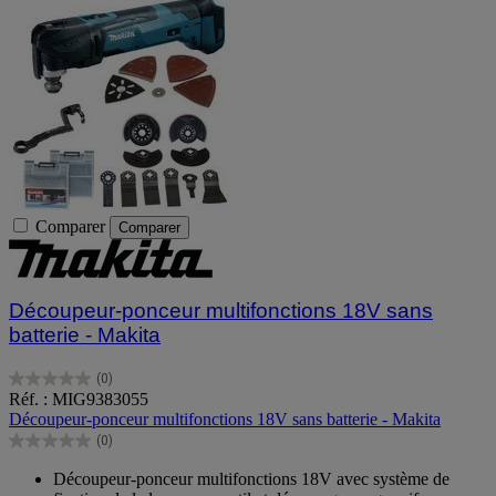
Comparer
Comparer
Découpeur-ponceur multifonctions 18V sans
batterie - Makita
(0)
0.0
Réf. : MIG9383055
sur
Découpeur-ponceur multifonctions 18V sans batterie - Makita
5
(0)
étoiles.
0.0
sur
Découpeur-ponceur multifonctions 18V avec système de
5