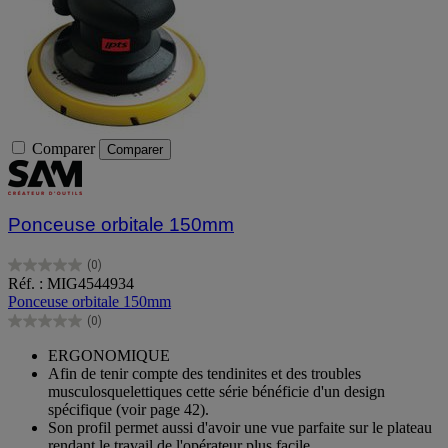
Comparer
Comparer
Ponceuse orbitale 150mm
(0)
0.0
Réf. : MIG4544934
sur
Ponceuse orbitale 150mm
5
(0)
étoiles.
0.0
sur
ERGONOMIQUE
5
Afin de tenir compte des tendinites et des troubles
étoiles.
musculosquelettiques cette série bénéficie d'un design
spécifique (voir page 42).
Son profil permet aussi d'avoir une vue parfaite sur le plateau
rendant le travail de l'opérateur plus facile.