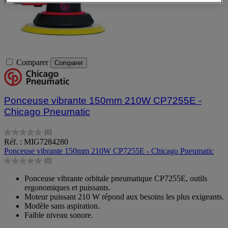
Comparer
Comparer
Ponceuse vibrante 150mm 210W CP7255E -
Chicago Pneumatic
(0)
0.0
Réf. : MIG7284280
sur
Ponceuse vibrante 150mm 210W CP7255E - Chicago Pneumatic
5
(0)
étoiles.
0.0
sur
Ponceuse vibrante orbitale pneumatique CP7255E, outils
5
ergonomiques et puissants.
étoiles.
Moteur puissant 210 W répond aux besoins les plus exigeants.
Modèle sans aspiration.
Faible niveau sonore.