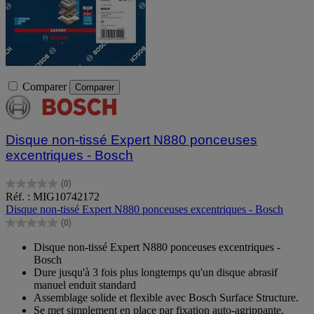
Comparer
Comparer
Disque non-tissé Expert N880 ponceuses
excentriques - Bosch
(0)
0.0
Réf. : MIG10742172
sur
Disque non-tissé Expert N880 ponceuses excentriques - Bosch
5
(0)
étoiles.
0.0
sur
Disque non-tissé Expert N880 ponceuses excentriques -
5
Bosch
étoiles.
Dure jusqu'à 3 fois plus longtemps qu'un disque abrasif
manuel enduit standard
Assemblage solide et flexible avec Bosch Surface Structure.
Se met simplement en place par fixation auto-agrippante.