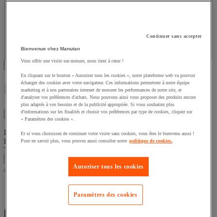
Valeur facette
Disques abrasifs
(
2
)
Disques abrasifs
(2)
Valeur facette
Abrasif non tissé
(
1
)
Abrasif non tissé
Continuer sans accepter
(1)
Bienvenue chez Manutan
Vous offrir une visite sur-mesure, nous tient à cœur !
Afficher les 10 produits
En cliquant sur le bouton « Autoriser tous les cookies », notre plateforme web va pouvoir
échanger des cookies avec votre navigateur. Ces informations permettent à notre équipe
Ponceuse Makita 150Mm
marketing et à nos partenaires internet de mesurer les performances de notre site, et
d'analyser vos préférences d'achats. Nous pouvons ainsi vous proposer des produits encore
plus adaptés à vos besoins et de la publicité appropriée. Si vous souhaitez plus
d'informations sur les finalités et choisir vos préférences par type de cookies, cliquez sur
Filtres
10
« Paramètres des cookies ».
Liste de produits
Et si vous choisissez de continuer votre visite sans cookies, vous êtes le bienvenu aussi !
Produits :
( 1 - 10 )
Pour en savoir plus, vous pouvez aussi consulter notre
politique de cookies.
Trier par
Autoriser tous les cookies
Paramètres des cookies