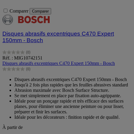
Comparer
Comparer
Disques abrasifs excentriques C470 Expert
150mm - Bosch
(0)
0.0
Réf. : MIG10742151
sur
Disques abrasifs excentriques C470 Expert 150mm - Bosch
5
(0)
étoiles.
0.0
sur
Disques abrasifs excentriques C470 Expert 150mm - Bosch
5
Jusqu'à 2 fois plus rapides que les feuilles abrasives standard
étoiles.
Abrasion maximale avec Bosch Surface Structure.
Se met simplement en place par fixation auto-agrippante.
Idéale pour un ponçage rapide et très efficace des surfaces
planes, pour éliminer une ancienne peinture ou pour lisser,
préparer et finir les surfaces.
Idéale pour les décorateurs : finition rapide et de qualité.
À partir de