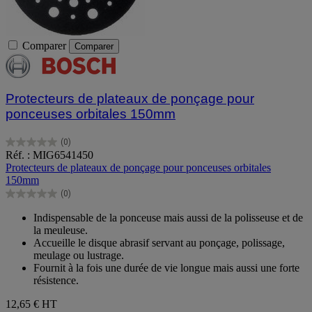
Comparer
Comparer
Protecteurs de plateaux de ponçage pour
ponceuses orbitales 150mm
(0)
0.0
Réf. : MIG6541450
sur
Protecteurs de plateaux de ponçage pour ponceuses orbitales
5
150mm
étoiles.
(0)
0.0
sur
Indispensable de la ponceuse mais aussi de la polisseuse et de
5
la meuleuse.
étoiles.
Accueille le disque abrasif servant au ponçage, polissage,
meulage ou lustrage.
Fournit à la fois une durée de vie longue mais aussi une forte
résistence.
12,65 €
HT