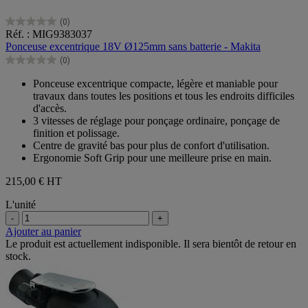
(0)
0.0
Réf. : MIG9383037
sur
Ponceuse excentrique 18V Ø125mm sans batterie - Makita
5
(0)
étoiles.
0.0
sur
Ponceuse excentrique compacte, légère et maniable pour
5
travaux dans toutes les positions et tous les endroits difficiles
étoiles.
d'accès.
3 vitesses de réglage pour ponçage ordinaire, ponçage de
finition et polissage.
Centre de gravité bas pour plus de confort d'utilisation.
Ergonomie Soft Grip pour une meilleure prise en main.
215,00 €
HT
L'unité
-
+
Ajouter au panier
Le produit est actuellement indisponible. Il sera bientôt de retour en
stock.