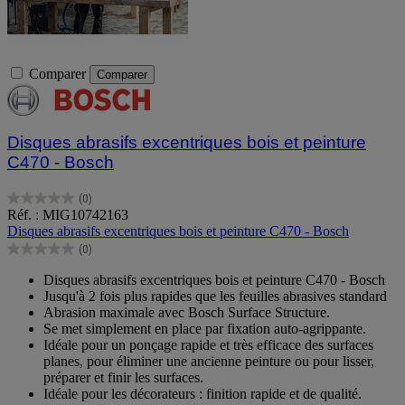
Comparer
Comparer
Disques abrasifs excentriques bois et peinture
C470 - Bosch
(0)
0.0
Réf. : MIG10742163
sur
Disques abrasifs excentriques bois et peinture C470 - Bosch
5
(0)
étoiles.
0.0
sur
Disques abrasifs excentriques bois et peinture C470 - Bosch
5
Jusqu'à 2 fois plus rapides que les feuilles abrasives standard
étoiles.
Abrasion maximale avec Bosch Surface Structure.
Se met simplement en place par fixation auto-agrippante.
Idéale pour un ponçage rapide et très efficace des surfaces
planes, pour éliminer une ancienne peinture ou pour lisser,
préparer et finir les surfaces.
Idéale pour les décorateurs : finition rapide et de qualité.