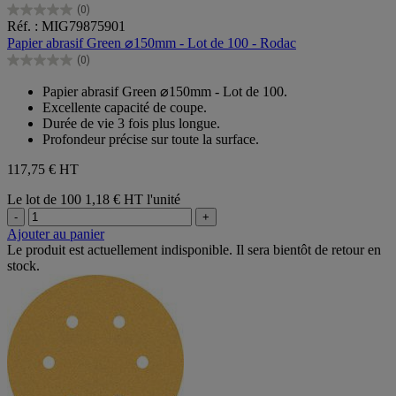
(0)
0.0
Réf. : MIG79875901
sur
Papier abrasif Green ⌀150mm - Lot de 100 - Rodac
5
(0)
étoiles.
0.0
sur
Papier abrasif Green ⌀150mm - Lot de 100.
5
Excellente capacité de coupe.
étoiles.
Durée de vie 3 fois plus longue.
Profondeur précise sur toute la surface.
117,75 €
HT
Le lot de 100
1,18 € HT l'unité
-
+
Ajouter au panier
Le produit est actuellement indisponible. Il sera bientôt de retour en
stock.