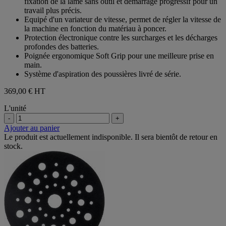
fixation de la lame sans outil et démarrage progressif pour un
étoiles.
travail plus précis.
Equipé d'un variateur de vitesse, permet de régler la vitesse de
la machine en fonction du matériau à poncer.
Protection électronique contre les surcharges et les décharges
profondes des batteries.
Poignée ergonomique Soft Grip pour une meilleure prise en
main.
Système d'aspiration des poussières livré de série.
369,00 €
HT
L'unité
-
+
Ajouter au panier
Le produit est actuellement indisponible. Il sera bientôt de retour en
stock.