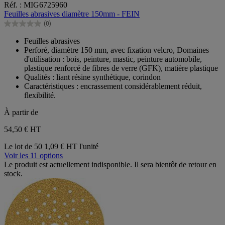
Réf. : MIG6725960
sur
Feuilles abrasives diamètre 150mm - FEIN
5
(0)
étoiles.
0.0
sur
Feuilles abrasives
5
Perforé, diamètre 150 mm, avec fixation velcro, Domaines
étoiles.
d'utilisation : bois, peinture, mastic, peinture automobile,
plastique renforcé de fibres de verre (GFK), matière plastique
Qualités : liant résine synthétique, corindon
Caractéristiques : encrassement considérablement réduit,
flexibilité.
À partir de
54,50 €
HT
Le lot de 50
1,09 € HT l'unité
Voir les 11 options
Le produit est actuellement indisponible. Il sera bientôt de retour en
stock.