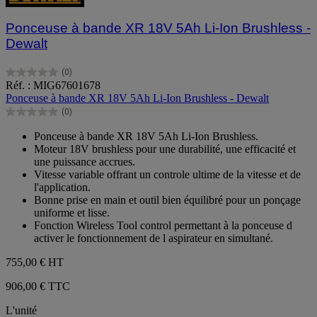
Ponceuse à bande XR 18V 5Ah Li-Ion Brushless -
Dewalt
(0)
0.0
Réf. : MIG67601678
sur
Ponceuse à bande XR 18V 5Ah Li-Ion Brushless - Dewalt
5
(0)
étoiles.
0.0
sur
Ponceuse à bande XR 18V 5Ah Li-Ion Brushless.
5
Moteur 18V brushless pour une durabilité, une efficacité et
étoiles.
une puissance accrues.
Vitesse variable offrant un controle ultime de la vitesse et de
l'application.
Bonne prise en main et outil bien équilibré pour un ponçage
uniforme et lisse.
Fonction Wireless Tool control permettant à la ponceuse d
activer le fonctionnement de l aspirateur en simultané.
755,00 €
HT
906,00 € TTC
L'unité