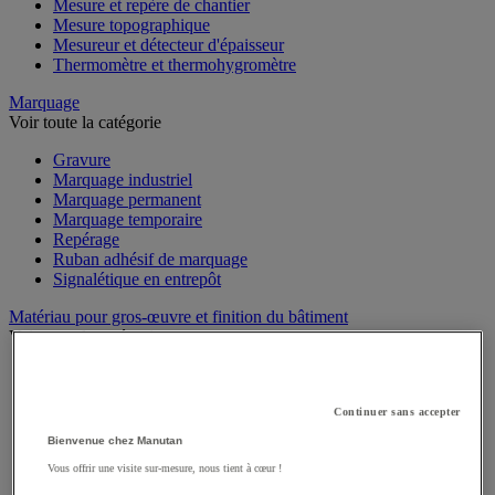
Mesure et repère de chantier
Mesure topographique
Mesureur et détecteur d'épaisseur
Thermomètre et thermohygromètre
Marquage
Voir toute la catégorie
Gravure
Marquage industriel
Marquage permanent
Marquage temporaire
Repérage
Ruban adhésif de marquage
Signalétique en entrepôt
Matériau pour gros-œuvre et finition du bâtiment
Voir toute la catégorie
Adjuvant et additif
Ciment, béton et enrobé
Colle sols et murs
Continuer sans accepter
Enduit et plâtre
Bienvenue chez Manutan
Mortier
Vous offrir une visite sur-mesure, nous tient à cœur !
Ragréage