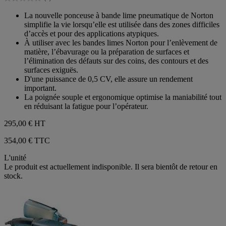
étoiles.
0.0
sur
La nouvelle ponceuse à bande lime pneumatique de Norton
5
simplifie la vie lorsqu’elle est utilisée dans des zones difficiles
étoiles.
d’accès et pour des applications atypiques.
À utiliser avec les bandes limes Norton pour l’enlèvement de
matière, l’ébavurage ou la préparation de surfaces et
l’élimination des défauts sur des coins, des contours et des
surfaces exiguës.
D'une puissance de 0,5 CV, elle assure un rendement
important.
La poignée souple et ergonomique optimise la maniabilité tout
en réduisant la fatigue pour l’opérateur.
295,00 €
HT
354,00 € TTC
L'unité
Le produit est actuellement indisponible. Il sera bientôt de retour en
stock.