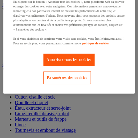
En cliquant sur le bouton « Autoriser tous les cookies », notre plateforme web va pouvoir
Nettoyant et dégraissant
échanger des cookies avec votre navigateur. Ces informations permettent à notre équipe
Voir toute la catégorie
marketing et à nos partenaires internet de mesurer les performances de notre site, et
d'analyser vos préférences d'achats. Nous pouvons ainsi vous proposer des produits encore
Anti-adhérent soudure
plus adaptés à vos besoins et de la publicité appropriée. Si vous souhaitez plus
d'informations sur les finalités et choisir vos préférences par type de cookies, cliquez sur
Dégraissant alimentaire
« Paramètres des cookies ».
Dégraissant industriel
Détection de fuite
Et si vous choisissez de continuer votre visite sans cookies, vous êtes le bienvenu aussi !
Nettoyant et protection électronique
Pour en savoir plus, vous pouvez aussi consulter notre
politique de cookies.
Nettoyant industriel
Nettoyant pour graffiti
Autoriser tous les cookies
Outillage à main
Voir toute la catégorie
Paramètres des cookies
Clé
Clé et tournevis dynamométrique
Composition d'outils
Cutter, cisaille et scie
Douille et cliquet
Étau, extracteur et serre-joint
Lime, feuille abrasive, rabot
Marteau et outils de frappe
Pince
Tournevis et embout de vissage