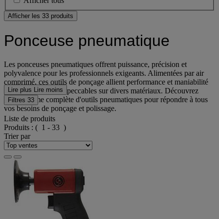
Afficher tous
Afficher les 33 produits
Ponceuse pneumatique
Les ponceuses pneumatiques offrent puissance, précision et
polyvalence pour les professionnels exigeants. Alimentées par air
comprimé, ces outils de ponçage allient performance et maniabilité
Lire plus
Lire moins
pour des finitions impeccables sur divers matériaux. Découvrez
notre gamme complète d'outils pneumatiques pour répondre à tous
Filtres
33
vos besoins de ponçage et polissage.
Liste de produits
Produits :
( 1 - 33 )
Trier par