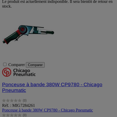
Le produit est actuellement indisponible. Il sera bientôt de retour en
stock.
Comparer
Comparer
Ponceuse à bande 380W CP9780 - Chicago
Pneumatic
(0)
0.0
Réf. : MIG7284261
sur
Ponceuse à bande 380W CP9780 - Chicago Pneumatic
5
(0)
étoiles.