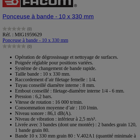
Ponceuse à bande - 10 x 330 mm
(0)
0.0
Réf. : MIG1959629
sur
Ponceuse à bande - 10 x 330 mm
5
(0)
étoiles.
0.0
sur
Opération de dégrossissage et nettoyage de surfaces.
5
Poignée réglable pour positions variées.
étoiles.
Système de changement de bande rapide.
Taille bande : 10 x 330 mm.
Raccordement d’air filetage femelle : 1/4.
Tuyau conseillé diamètre interne : 8 mm.
Embout conseillé : filetage-diamètre interne 1/4 - 6 mm.
Pression : 6,2 bars.
Vitesse de rotation : 16 000 tr/min.
Consommation moyenne d’air : 110 l/min.
Niveau sonore : 86,1 dB(A).
Niveau de vibration : inférieur à 2,5 m/s³.
Livrée avec 3 bandes (dont une montée) : 2 bandes grain 120,
1 bande grain 80.
Bande 10 x 330 mm grain 80 : V.402A1 (quantité minimale à