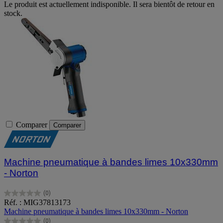
Le produit est actuellement indisponible. Il sera bientôt de retour en
stock.
Comparer
Comparer
Machine pneumatique à bandes limes 10x330mm
- Norton
(0)
0.0
Réf. : MIG37813173
sur
Machine pneumatique à bandes limes 10x330mm - Norton
5
(0)