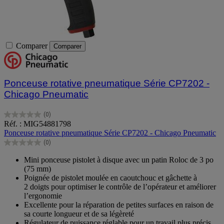
Comparer
Comparer
Ponceuse rotative pneumatique Série CP7202 -
Chicago Pneumatic
(0)
0.0
Réf. : MIG54881798
sur
Ponceuse rotative pneumatique Série CP7202 - Chicago Pneumatic
5
(0)
étoiles.
0.0
sur
Mini ponceuse pistolet à disque avec un patin Roloc de 3 po
5
(75 mm)
étoiles.
Poignée de pistolet moulée en caoutchouc et gâchette à
2 doigts pour optimiser le contrôle de l’opérateur et améliorer
l’ergonomie
Excellente pour la réparation de petites surfaces en raison de
sa courte longueur et de sa légèreté
Régulateur de puissance réglable pour un travail plus précis