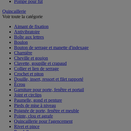
Pompe pour fût
Quincaillerie
Voir toute la catégorie
Aimant de fixation
Antivibratoire
Boîte aux lettres
Boulon
Bouton de serrage et manette d'indexage
Charnière
Cheville et goujon
Clavette, goupille et crapaud
Collier et lien de serrage
Crochet et piton
Douille, insert, ressort et filet rapporté
Écrou
Garniture pour porte, fenêtre et portail
Joint et circlips
Paumelle, gond et penture
Pieds de mise à niveau
Poignée de porte, fenêtre et meuble
Pointe, clou et agrafe
Quincaillerie pour l'agencement
Rivet et pince