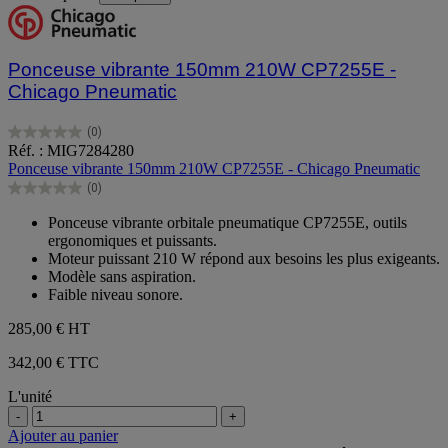
Ponceuse vibrante 150mm 210W CP7255E -
Chicago Pneumatic
(0)
0.0
Réf. : MIG7284280
sur
Ponceuse vibrante 150mm 210W CP7255E - Chicago Pneumatic
5
(0)
étoiles.
0.0
sur
Ponceuse vibrante orbitale pneumatique CP7255E, outils
5
ergonomiques et puissants.
étoiles.
Moteur puissant 210 W répond aux besoins les plus exigeants.
Modèle sans aspiration.
Faible niveau sonore.
285,00 €
HT
342,00 € TTC
L'unité
-
+
Ajouter au panier