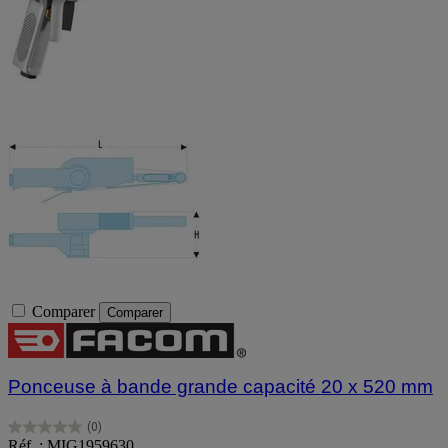
Comparer
Comparer
Ponceuse à bande grande capacité 20 x 520 mm
(0)
0.0
Réf. : MIG1959630