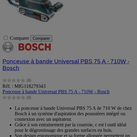
Comparer
Comparer
Ponceuse à bande Universal PBS 75 A - 710W -
Bosch
(0)
0.0
Réf. : MIG118279343
sur
Ponceuse à bande Universal PBS 75 A - 710W - Bosch
5
(0)
étoiles.
0.0
sur
La ponceuse à bande Universal PBS 75 A de 710 W de chez
5
Bosch à un système d'aspiration des poussières intégré ou
étoiles.
connexion avec un aspirateur.
Grâce à son entrainement par la courroie, c est l outil idéal
pour le dégrossissage des grandes surfaces en bois.
Son design ergonomique et sa forme allongée permettent un