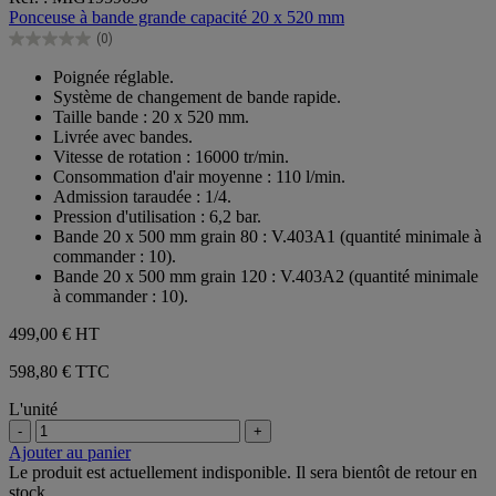
sur
Ponceuse à bande grande capacité 20 x 520 mm
5
(0)
étoiles.
0.0
sur
Poignée réglable.
5
Système de changement de bande rapide.
étoiles.
Taille bande : 20 x 520 mm.
Livrée avec bandes.
Vitesse de rotation : 16000 tr/min.
Consommation d'air moyenne : 110 l/min.
Admission taraudée : 1/4.
Pression d'utilisation : 6,2 bar.
Bande 20 x 500 mm grain 80 : V.403A1 (quantité minimale à
commander : 10).
Bande 20 x 500 mm grain 120 : V.403A2 (quantité minimale
à commander : 10).
499,00 €
HT
598,80 € TTC
L'unité
-
+
Ajouter au panier
Le produit est actuellement indisponible. Il sera bientôt de retour en
stock.