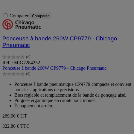
Comparer
Comparer
Ponceuse à bande 260W CP9779 - Chicago
Pneumatic
(0)
0.0
Réf. : MIG7284252
sur
Ponceuse à bande 260W CP9779 - Chicago Pneumatic
5
(0)
étoiles.
0.0
sur
Ponceuse à bande pneumatique CP9779 compacte et convient
5
pour les applications de précisions.
étoiles.
Bras réglable et remplacement de la bande de ponçage aisé.
Poignée ergonimque en caoutchouc moulé.
Échappement arrière.
269,00 €
HT
322,80 € TTC