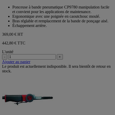
0.0
sur
Ponceuse à bande pneumatique CP9780 manipulation facile
5
et convient pour les applications de maintenance.
étoiles.
Ergonomique avec une poignée en caoutchouc moulé.
Bras réglable et remplacement de la bande de ponçage aisé.
Échappement arrière.
369,00 €
HT
442,80 € TTC
L'unité
-
+
Ajouter au panier
Le produit est actuellement indisponible. Il sera bientôt de retour en
stock.