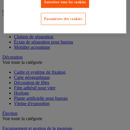
Dossier suspendu
Autoriser tous les cookies
Cloison et mobilier acoustique
Voir toute la catégorie
Paramètres des cookies
Cloison acoustique
Cloison anti-projection
Cloison de séparation
Écran de séparation pour bureau
Mobilier acoustique
Décoration
Voir toute la catégorie
Cadre et système de fixation
Carte géographique
Décoration de fêtes
Film adhésif pour vitre
Horloge
Plante artificielle pour bureau
Vitrine d'exposition
Élection
Voir toute la catégorie
Encaissement et gestion de la monnaie