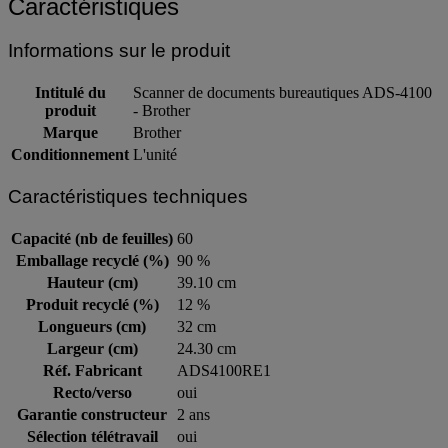
Caractéristiques
Informations sur le produit
Intitulé du
Scanner de documents bureautiques ADS-4100
produit
- Brother
Marque
Brother
Conditionnement
L'unité
Caractéristiques techniques
Capacité (nb de feuilles)
60
Emballage recyclé (%)
90 %
Hauteur (cm)
39.10 cm
Produit recyclé (%)
12 %
Longueurs (cm)
32 cm
Largeur (cm)
24.30 cm
Réf. Fabricant
ADS4100RE1
Recto/verso
oui
Garantie constructeur
2 ans
Sélection télétravail
oui