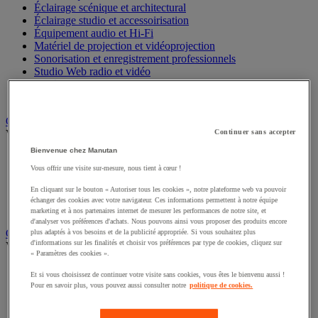
Éclairage scénique et architectural
Éclairage studio et accessoirisation
Équipement audio et Hi-Fi
Matériel de projection et vidéoprojection
Sonorisation et enregistrement professionnels
Studio Web radio et vidéo
Système d'affichage dynamique et interactif
Télévision, lecteur DVD et Blu-ray
Chauffage, climatisation et traitement de l'air
Voir toute la catégorie
Continuer sans accepter
Bienvenue chez Manutan
Chauffage
Vous offrir une visite sur-mesure, nous tient à cœur !
Climatiseur
Rafraîchisseur d'air
En cliquant sur le bouton « Autoriser tous les cookies », notre plateforme web va pouvoir
Traitement de l'air
échanger des cookies avec votre navigateur. Ces informations permettent à notre équipe
Ventilateur
marketing et à nos partenaires internet de mesurer les performances de notre site, et
d'analyser vos préférences d'achats. Nous pouvons ainsi vous proposer des produits encore
Classement et archivage
plus adaptés à vos besoins et de la publicité appropriée. Si vous souhaitez plus
d'informations sur les finalités et choisir vos préférences par type de cookies, cliquez sur
Voir toute la catégorie
« Paramètres des cookies ».
Accessoires de classement pour le bureau
Et si vous choisissez de continuer votre visite sans cookies, vous êtes le bienvenu aussi !
Boîte et caisse d'archives
Pour en savoir plus, vous pouvez aussi consulter notre
politique de cookies.
Chemise et trieur
Classeur, intercalaire et pochette