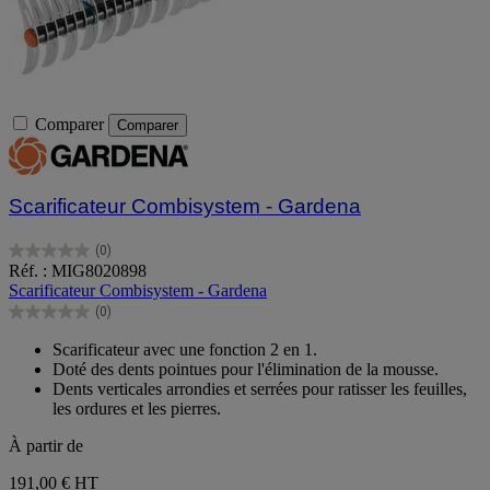
Comparer
Comparer
Scarificateur Combisystem - Gardena
(0)
0.0
Réf. : MIG8020898
sur
Scarificateur Combisystem - Gardena
5
(0)
étoiles.
0.0
sur
Scarificateur avec une fonction 2 en 1.
5
Doté des dents pointues pour l'élimination de la mousse.
étoiles.
Dents verticales arrondies et serrées pour ratisser les feuilles,
les ordures et les pierres.
À partir de
191,00 €
HT