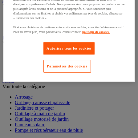
Abri urbain
d'analyser vos préférences d'achats. Nous pouvons ainsi vous proposer des produits encore
Voir toute la catégorie
plus adaptés à vos besoins et de la publicité appropriée. Si vous souhaitez plus
d'informations sur les finalités et choisir vos préférences par type de cookies, cliquez sur
Abri deux roues et multi-usages
« Paramètres des cookies ».
Abri fumeur
Abri polyvalent toile
Et si vous choisissez de continuer votre visite sans cookies, vous êtes le bienvenu aussi !
Pour en savoir plus, vous pouvez aussi consulter notre
politique de cookies.
Drapeau
Voir toute la catégorie
Autoriser tous les cookies
Drapeau officiel
Drapeau publicitaire
Manche à air
Paramètres des cookies
Mât
Jardin
Voir toute la catégorie
Arrosage
Grillage, canisse et palissade
Jardinière et potager
Outillage à main de jardin
Outillage motorisé de jardin
Panneau solaire
Pompe et récupérateur eau de pluie