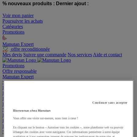
% nouveaux produits :
Dernier ajout :
Voir mon panier
Poursuivre les achats
Catégories
Promotions
Manutan Expert
offre reconditionnée
Mes devis
Suivre une commande
Nos services
Aide et contact
Promotions
Offre responsable
Manutan Expert
Suivre une commande
Nos services
Aide et contact
Bureau et télétravail
Entrepôt
Fournitures industrielles et outillage
Continuer sans accepter
Emballage et bac
Sécurité et santé
Bienvenue chez Manutan
Espace extérieur
Vous offrir une visite sur-mesure, nous tient à cœur !
Restauration
Hygiène
En cliquant sur le bouton « Autoriser tous les cookies », notre plateforme web va pouvoir
Sports et loisirs
échanger des cookies avec votre navigateur. Ces informations permettent à notre équipe
marketing et à nos partenaires internet de mesurer les performances de notre site, et