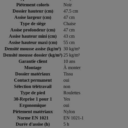
Piétement coloris
Noir
Dossier hauteur (cm)
47.5 cm
Assise largeur (cm)
47 cm
Type de siège
Chaise
Assise profondeur (cm)
47 cm
Assise hauteur mini (cm)
43 cm
Assise hauteur maxi (cm)
55 cm
Densité mousse assise (kg/m³)
30 kg/m³
Densité mousse dossier (kg/m³)
25 kg/m³
Garantie client
10 ans
Montage
À monter
Dossier matériaux
Tissu
Contact permanent
oui
Sélection télétravail
non
Type de pied
Roulettes
30-Reprise 1 pour 1
Yes
Ergonomique
oui
Piétement matériaux
Nylon
Norme EN 1021
EN 1021-1
Durée d'assise (h)
5 h