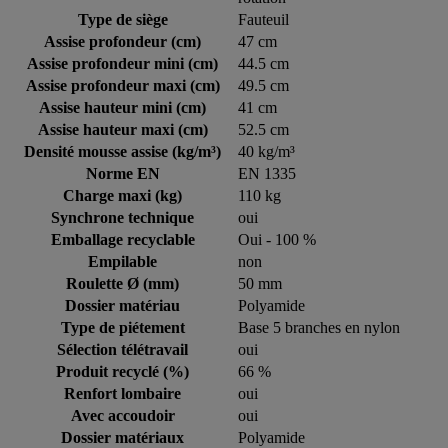
Type de siège
Fauteuil
Assise profondeur (cm)
47 cm
Assise profondeur mini (cm)
44.5 cm
Assise profondeur maxi (cm)
49.5 cm
Assise hauteur mini (cm)
41 cm
Assise hauteur maxi (cm)
52.5 cm
Densité mousse assise (kg/m³)
40 kg/m³
Norme EN
EN 1335
Charge maxi (kg)
110 kg
Synchrone technique
oui
Emballage recyclable
Oui - 100 %
Empilable
non
Roulette Ø (mm)
50 mm
Dossier matériau
Polyamide
Type de piétement
Base 5 branches en nylon
Sélection télétravail
oui
Produit recyclé (%)
66 %
Renfort lombaire
oui
Avec accoudoir
oui
Dossier matériaux
Polyamide