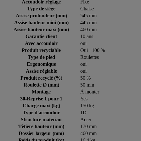
Accoudoir réglage
Fixe
Type de siège
Chaise
Assise profondeur (mm)
545 mm
Assise hauteur mini (mm)
445 mm
Assise hauteur maxi (mm)
460 mm
Garantie client
10 ans
Avec accoudoir
oui
Produit recyclable
Oui - 100 %
Type de pied
Roulettes
Ergonomique
oui
Assise réglable
oui
Produit recyclé (%)
50 %
Roulette Ø (mm)
50 mm
Montage
À monter
30-Reprise 1 pour 1
Yes
Charge maxi (kg)
150 kg
Type d'accoudoir
1D
Structure matériau
Acier
Têtière hauteur (mm)
170 mm
Dossier largeur (mm)
460 mm
Poids du produit (kg)
16.4 kg