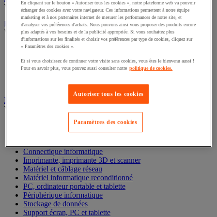
En cliquant sur le bouton « Autoriser tous les cookies », notre plateforme web va pouvoir
Voir toute la catégorie
échanger des cookies avec votre navigateur. Ces informations permettent à notre équipe
marketing et à nos partenaires internet de mesurer les performances de notre site, et
Encaissement et gestion de la monnaie
d'analyser vos préférences d'achats. Nous pouvons ainsi vous proposer des produits encore
Voir toute la catégorie
plus adaptés à vos besoins et de la publicité appropriée. Si vous souhaitez plus
d'informations sur les finalités et choisir vos préférences par type de cookies, cliquez sur
« Paramètres des cookies ».
Boîte à monnaie
Compteuse-trieuse et détecteur de faux billets
Et si vous choisissez de continuer votre visite sans cookies, vous êtes le bienvenu aussi !
Monnaie et compteuse-trieuse
Pour en savoir plus, vous pouvez aussi consulter notre
politique de cookies.
Scanner de code-barre et accessoires
Terminal de paiement
Autoriser tous les cookies
Informatique et multimédia
Voir toute la catégorie
Paramètres des cookies
Accessoires PC, ordinateur portable et tablette
Bagagerie informatique
Chariot mobile informatique
Connectique informatique
Imprimante, imprimante 3D et scanner
Matériel et câblage réseau
Matériel informatique reconditionné
PC, ordinateur portable et tablette
Périphérique informatique
Stockage de données
Support écran, PC et tablette