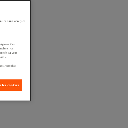
nuer sans accepter
vigateur. Ces
analyser vos
opriée. Si vous
kies ».
ussi consulter
 les cookies