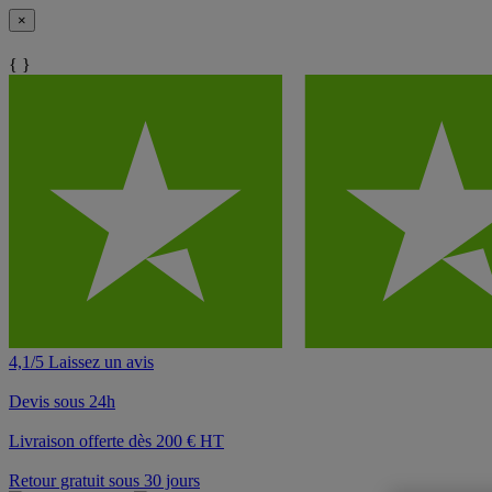
×
{ }
4,1/5 Laissez un avis
Devis sous 24h
Livraison offerte dès 200 € HT
Retour gratuit sous 30 jours