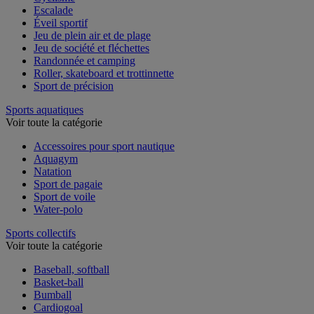
Escalade
Éveil sportif
Jeu de plein air et de plage
Jeu de société et fléchettes
Randonnée et camping
Roller, skateboard et trottinnette
Sport de précision
Sports aquatiques
Voir toute la catégorie
Accessoires pour sport nautique
Aquagym
Natation
Sport de pagaie
Sport de voile
Water-polo
Sports collectifs
Voir toute la catégorie
Baseball, softball
Basket-ball
Bumball
Cardiogoal