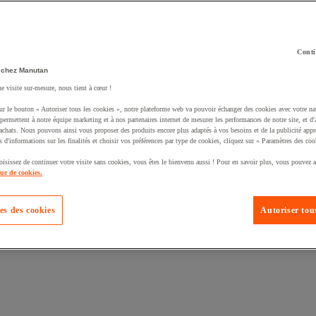
Conti
 chez Manutan
ne visite sur-mesure, nous tient à cœur !
uté un produit à votre panier :
ur le bouton « Autoriser tous les cookies », notre plateforme web va pouvoir échanger des cookies avec votre na
permettent à notre équipe marketing et à nos partenaires internet de mesurer les performances de notre site, et d'
'achats. Nous pouvons ainsi vous proposer des produits encore plus adaptés à vos besoins et de la publicité appr
s d'informations sur les finalités et choisir vos préférences par type de cookies, cliquez sur « Paramètres des coo
oisissez de continuer votre visite sans cookies, vous êtes le bienvenu aussi ! Pour en savoir plus, vous pouvez a
que de cookies.
es des cookies
Autoriser tous