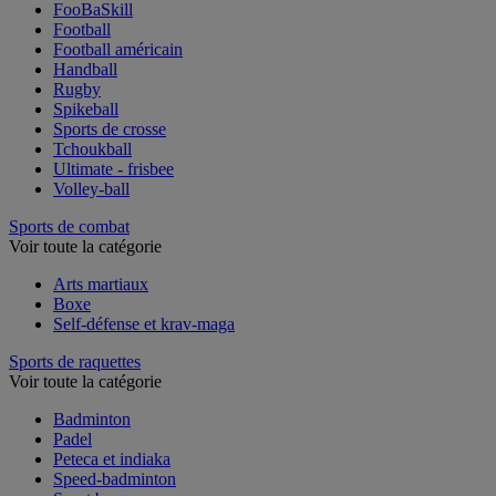
FooBaSkill
Football
Football américain
Handball
Rugby
Spikeball
Sports de crosse
Tchoukball
Ultimate - frisbee
Volley-ball
Sports de combat
Voir toute la catégorie
Arts martiaux
Boxe
Self-défense et krav-maga
Sports de raquettes
Voir toute la catégorie
Badminton
Padel
Peteca et indiaka
Speed-badminton