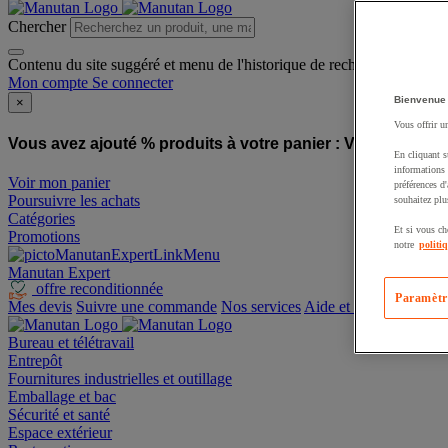
Chercher
Contenu du site suggéré et menu de l'historique de recherche
Mon compte
Se connecter
Bienvenue
×
Vous offrir u
Vous avez ajouté % produits à votre panier :
Vous avez ajo
En cliquant s
informations 
Voir mon panier
préférences d
Poursuivre les achats
souhaitez plu
Catégories
Et si vous ch
Promotions
notre
politi
Manutan Expert
offre reconditionnée
Paramètr
Mes devis
Suivre une commande
Nos services
Aide et contact
Bureau et télétravail
Entrepôt
Fournitures industrielles et outillage
Emballage et bac
Sécurité et santé
Espace extérieur