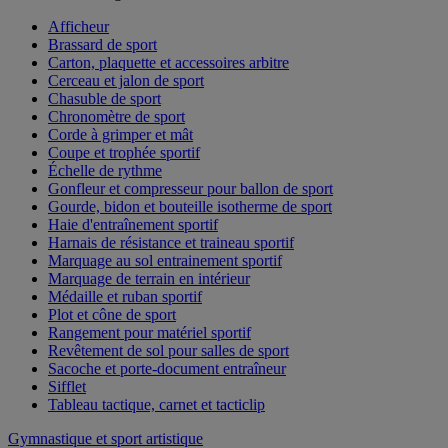
Afficheur
Brassard de sport
Carton, plaquette et accessoires arbitre
Cerceau et jalon de sport
Chasuble de sport
Chronomètre de sport
Corde à grimper et mât
Coupe et trophée sportif
Échelle de rythme
Gonfleur et compresseur pour ballon de sport
Gourde, bidon et bouteille isotherme de sport
Haie d'entraînement sportif
Harnais de résistance et traineau sportif
Marquage au sol entrainement sportif
Marquage de terrain en intérieur
Médaille et ruban sportif
Plot et cône de sport
Rangement pour matériel sportif
Revêtement de sol pour salles de sport
Sacoche et porte-document entraîneur
Sifflet
Tableau tactique, carnet et tacticlip
Gymnastique et sport artistique