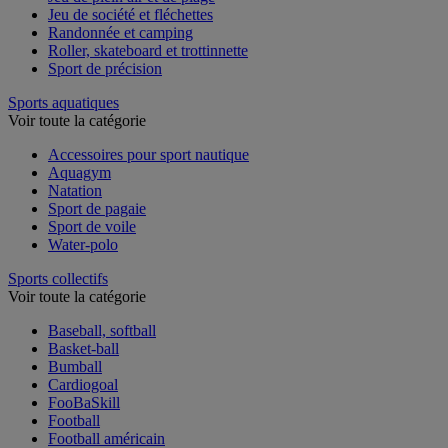
Jeu de plein air et de plage
Jeu de société et fléchettes
Randonnée et camping
Roller, skateboard et trottinnette
Sport de précision
Sports aquatiques
Voir toute la catégorie
Accessoires pour sport nautique
Aquagym
Natation
Sport de pagaie
Sport de voile
Water-polo
Sports collectifs
Voir toute la catégorie
Baseball, softball
Basket-ball
Bumball
Cardiogoal
FooBaSkill
Football