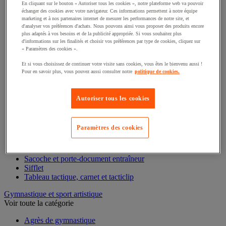
Brassard de sport
En cliquant sur le bouton « Autoriser tous les cookies », notre plateforme web va pouvoir
Carton, plaquette et accessoires arbitre
échanger des cookies avec votre navigateur. Ces informations permettent à notre équipe
marketing et à nos partenaires internet de mesurer les performances de notre site, et
Cerceau et jalon de sport
d'analyser vos préférences d'achats. Nous pouvons ainsi vous proposer des produits encore
Chasuble de sport
plus adaptés à vos besoins et de la publicité appropriée. Si vous souhaitez plus
Chronomètre de sport
d'informations sur les finalités et choisir vos préférences par type de cookies, cliquez sur
Corde à grimper et mât
« Paramètres des cookies ».
Coupe et trophée sportif
Et si vous choisissez de continuer votre visite sans cookies, vous êtes le bienvenu aussi !
Échelle de rythme
Pour en savoir plus, vous pouvez aussi consulter notre
politique de cookies.
Gonfleur et compresseur pour ballon de sport
Gourde, bidon et bouteille isotherme de sport
Haie d'entraînement sportif
Autoriser tous les cookies
Harnais de résistance et traineau sportif
Marquage au sol entrainement sportif
Marquage de terrain en intérieur
Paramètres des cookies
Médaille et ruban sportif
Plot et cône de sport
Rangement pour matériel sportif
Revêtement de sol pour salles de sport
Sacoche et porte-document entraîneur
Sifflet
Tableau tactique, carnet et tacticlip
Gymnastique et sport artistique
Voir toute la catégorie