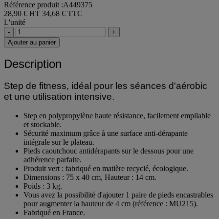
Référence produit :A449375
28,90 € HT
34,68 € TTC
L'unité
-
+
Ajouter au panier
Description
Step de fitness, idéal pour les séances d'aérobic
et une utilisation intensive.
Step en polypropylène haute résistance, facilement empilable
et stockable.
Sécurité maximum grâce à une surface anti-dérapante
intégrale sur le plateau.
Pieds caoutchouc antidérapants sur le dessous pour une
adhérence parfaite.
Produit vert : fabriqué en matière recyclé, écologique.
Dimensions : 75 x 40 cm, Hauteur : 14 cm.
Poids : 3 kg.
Vous avez la possibilité d'ajouter 1 paire de pieds encastrables
pour augmenter la hauteur de 4 cm (référence : MU215).