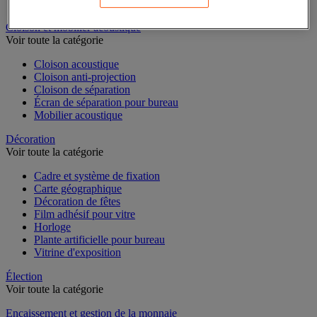
Dossier suspendu
Cloison et mobilier acoustique
Voir toute la catégorie
Cloison acoustique
Cloison anti-projection
Cloison de séparation
Écran de séparation pour bureau
Mobilier acoustique
Décoration
Voir toute la catégorie
Cadre et système de fixation
Carte géographique
Décoration de fêtes
Film adhésif pour vitre
Horloge
Plante artificielle pour bureau
Vitrine d'exposition
Élection
Voir toute la catégorie
Encaissement et gestion de la monnaie