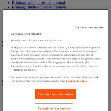
Éclairage scénique et architectural
Éclairage studio et accessoirisation
Équipement audio et Hi-Fi
Matériel de projection et vidéoprojection
Sonorisation et enregistrement professionnels
Studio Web radio et vidéo
Continuer sans accepter
Système d'affichage dynamique et interactif
Télévision, lecteur DVD et Blu-ray
Bienvenue chez Manutan
Vous offrir une visite sur-mesure, nous tient à cœur !
Chauffage, climatisation et traitement de l'air
Voir toute la catégorie
En cliquant sur le bouton « Autoriser tous les cookies », notre plateforme web va pouvoir
échanger des cookies avec votre navigateur. Ces informations permettent à notre équipe
Chauffage
marketing et à nos partenaires internet de mesurer les performances de notre site, et
d'analyser vos préférences d'achats. Nous pouvons ainsi vous proposer des produits encore
Climatiseur
plus adaptés à vos besoins et de la publicité appropriée. Si vous souhaitez plus
Rafraîchisseur d'air
d'informations sur les finalités et choisir vos préférences par type de cookies, cliquez sur
Traitement de l'air
« Paramètres des cookies ».
Ventilateur
Et si vous choisissez de continuer votre visite sans cookies, vous êtes le bienvenu aussi !
Classement et archivage
Pour en savoir plus, vous pouvez aussi consulter notre
politique de cookies.
Voir toute la catégorie
Accessoires de classement pour le bureau
Autoriser tous les cookies
Boîte et caisse d'archives
Chemise et trieur
Classeur, intercalaire et pochette
Paramètres des cookies