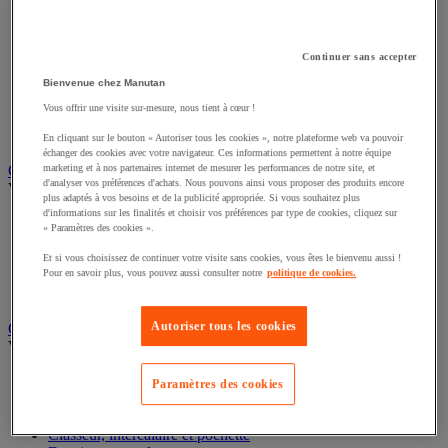
Éclairage scénique et architectural
Éclairage studio et accessoirisation
Équipement audio et Hi-Fi
Continuer sans accepter
Matériel de projection et vidéoprojection
Sonorisation et enregistrement professionnels
Bienvenue chez Manutan
Studio Web radio et vidéo
Vous offrir une visite sur-mesure, nous tient à cœur !
Système d'affichage dynamique et interactif
Télévision, lecteur DVD et Blu-ray
En cliquant sur le bouton « Autoriser tous les cookies », notre plateforme web va pouvoir
échanger des cookies avec votre navigateur. Ces informations permettent à notre équipe
Chauffage, climatisation et traitement de l'air
marketing et à nos partenaires internet de mesurer les performances de notre site, et
d'analyser vos préférences d'achats. Nous pouvons ainsi vous proposer des produits encore
Voir toute la catégorie
plus adaptés à vos besoins et de la publicité appropriée. Si vous souhaitez plus
d'informations sur les finalités et choisir vos préférences par type de cookies, cliquez sur
Chauffage
« Paramètres des cookies ».
Climatiseur
Rafraîchisseur d'air
Et si vous choisissez de continuer votre visite sans cookies, vous êtes le bienvenu aussi !
Pour en savoir plus, vous pouvez aussi consulter notre
politique de cookies.
Traitement de l'air
Ventilateur
Autoriser tous les cookies
Classement et archivage
Voir toute la catégorie
Accessoires de classement pour le bureau
Paramètres des cookies
Boîte et caisse d'archives
Chemise et trieur
Classeur, intercalaire et pochette