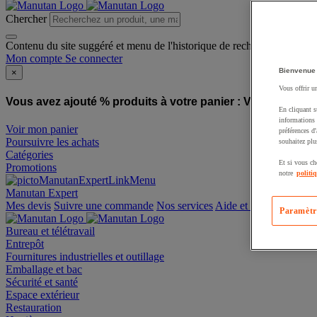
Chercher
Contenu du site suggéré et menu de l'historique de recherche
Mon compte
Se connecter
Bienvenue
×
Vous offrir u
Vous avez ajouté % produits à votre panier :
Vous avez ajo
En cliquant s
informations 
Voir mon panier
préférences d
Poursuivre les achats
souhaitez plu
Catégories
Et si vous ch
Promotions
notre
politi
Manutan Expert
offre reconditionnée
Paramètr
Mes devis
Suivre une commande
Nos services
Aide et contact
Bureau et télétravail
Entrepôt
Fournitures industrielles et outillage
Emballage et bac
Sécurité et santé
Espace extérieur