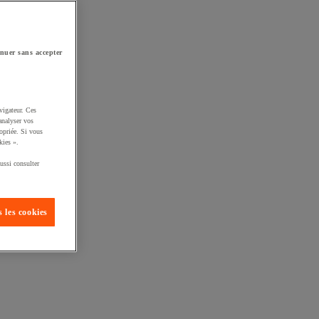
nuer sans accepter
vigateur. Ces
analyser vos
opriée. Si vous
kies ».
ussi consulter
 les cookies