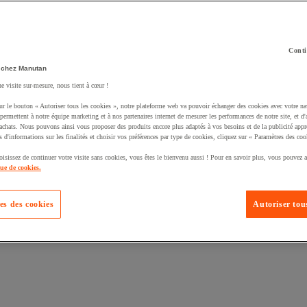
Conti
 chez Manutan
ne visite sur-mesure, nous tient à cœur !
uté un produit à votre panier :
ur le bouton « Autoriser tous les cookies », notre plateforme web va pouvoir échanger des cookies avec votre na
permettent à notre équipe marketing et à nos partenaires internet de mesurer les performances de notre site, et d'
'achats. Nous pouvons ainsi vous proposer des produits encore plus adaptés à vos besoins et de la publicité appr
s d'informations sur les finalités et choisir vos préférences par type de cookies, cliquez sur « Paramètres des coo
oisissez de continuer votre visite sans cookies, vous êtes le bienvenu aussi ! Pour en savoir plus, vous pouvez a
que de cookies.
es des cookies
Autoriser tous