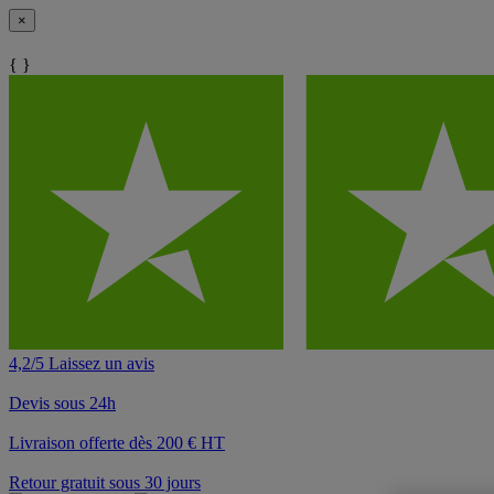
×
{ }
4,2/5 Laissez un avis
Devis sous 24h
Livraison offerte dès 200 € HT
Retour gratuit sous 30 jours