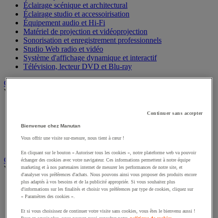
Éclairage scénique et architectural
Éclairage studio et accessoirisation
Équipement audio et Hi-Fi
Matériel de projection et vidéoprojection
Sonorisation et enregistrement professionnels
Studio Web radio et vidéo
Système d'affichage dynamique et interactif
Télévision, lecteur DVD et Blu-ray
Chauffage, climatisation et traitement de l'air
Voir toute la catégorie
Chauffage
Continuer sans accepter
Climatiseur
Rafraîchisseur d'air
Bienvenue chez Manutan
Traitement de l'air
Vous offrir une visite sur-mesure, nous tient à cœur !
Ventilateur
En cliquant sur le bouton « Autoriser tous les cookies », notre plateforme web va pouvoir
Classement et archivage
échanger des cookies avec votre navigateur. Ces informations permettent à notre équipe
marketing et à nos partenaires internet de mesurer les performances de notre site, et
Voir toute la catégorie
d'analyser vos préférences d'achats. Nous pouvons ainsi vous proposer des produits encore
plus adaptés à vos besoins et de la publicité appropriée. Si vous souhaitez plus
Accessoires de classement pour le bureau
d'informations sur les finalités et choisir vos préférences par type de cookies, cliquez sur
Boîte et caisse d'archives
« Paramètres des cookies ».
Chemise et trieur
Classeur, intercalaire et pochette
Et si vous choisissez de continuer votre visite sans cookies, vous êtes le bienvenu aussi !