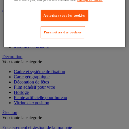
Pour en savoir plus, vous pouvez aussi consulter notre
politique de cookies.
Dossier suspendu
Cloison et mobilier acoustique
Autoriser tous les cookies
Voir toute la catégorie
Cloison acoustique
Cloison anti-projection
Paramètres des cookies
Cloison de séparation
Écran de séparation pour bureau
Mobilier acoustique
Décoration
Voir toute la catégorie
Cadre et système de fixation
Carte géographique
Décoration de fêtes
Film adhésif pour vitre
Horloge
Plante artificielle pour bureau
Vitrine d'exposition
Élection
Voir toute la catégorie
Encaissement et gestion de la monnaie