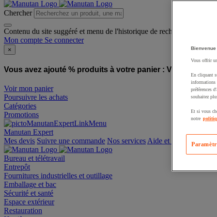
Chercher
Contenu du site suggéré et menu de l'historique de recherche
Mon compte
Se connecter
Bienvenue
×
Vous offrir u
Vous avez ajouté % produits à votre panier :
Vous avez ajo
En cliquant s
informations 
Voir mon panier
préférences d
Poursuivre les achats
souhaitez plu
Catégories
Et si vous ch
Promotions
notre
politi
Manutan Expert
offre reconditionnée
Paramètr
Mes devis
Suivre une commande
Nos services
Aide et contact
Bureau et télétravail
Entrepôt
Fournitures industrielles et outillage
Emballage et bac
Sécurité et santé
Espace extérieur