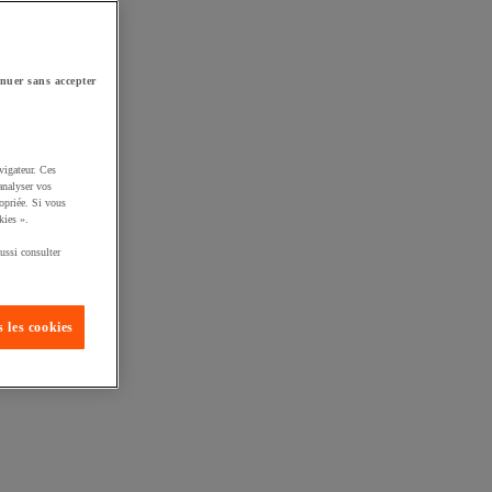
nuer sans accepter
vigateur. Ces
analyser vos
opriée. Si vous
kies ».
ussi consulter
 les cookies