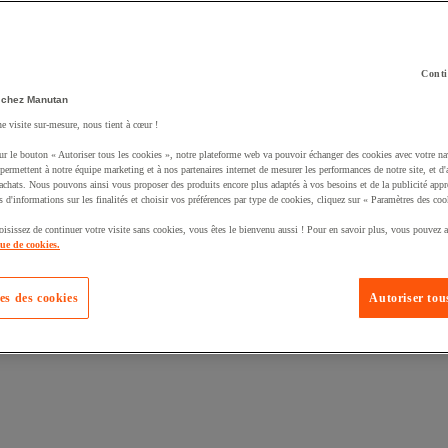
Conti
 chez Manutan
ne visite sur-mesure, nous tient à cœur !
uté un produit à votre panier :
ur le bouton « Autoriser tous les cookies », notre plateforme web va pouvoir échanger des cookies avec votre na
permettent à notre équipe marketing et à nos partenaires internet de mesurer les performances de notre site, et d'
'achats. Nous pouvons ainsi vous proposer des produits encore plus adaptés à vos besoins et de la publicité appr
s d'informations sur les finalités et choisir vos préférences par type de cookies, cliquez sur « Paramètres des coo
oisissez de continuer votre visite sans cookies, vous êtes le bienvenu aussi ! Pour en savoir plus, vous pouvez a
que de cookies.
es des cookies
Autoriser tous