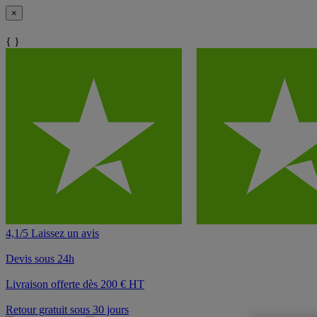
×
{ }
4,1/5 Laissez un avis
Devis sous 24h
Livraison offerte dès 200 € HT
Retour gratuit sous 30 jours