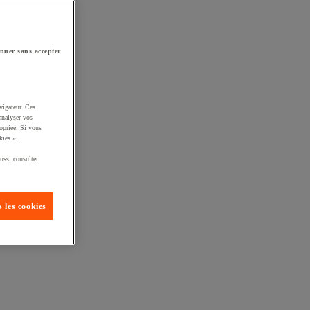
nuer sans accepter
vigateur. Ces
analyser vos
opriée. Si vous
kies ».
ussi consulter
 les cookies