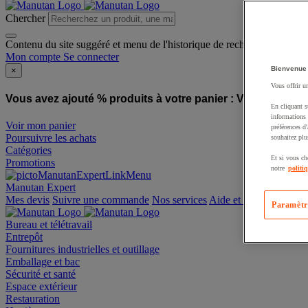
Chercher
Contenu du site suggéré et menu de l'historique de recherche
Mon compte
Se connecter
Bienvenue
×
Vous offrir u
Vous avez ajouté % produits à votre panier :
Vous avez ajo
En cliquant s
informations 
Voir mon panier
préférences d
Poursuivre les achats
souhaitez plu
Catégories
Et si vous ch
Promotions
notre
politi
Manutan Expert
offre reconditionnée
Paramètr
Mes devis
Suivre une commande
Nos services
Aide et contact
Bureau et télétravail
Entrepôt
Fournitures industrielles et outillage
Emballage et bac
Sécurité et santé
Espace extérieur