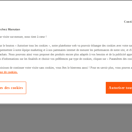
Conti
 chez Manutan
ne visite sur-mesure, nous tient à cœur !
uté un produit à votre panier :
ur le bouton « Autoriser tous les cookies », notre plateforme web va pouvoir échanger des cookies avec votre na
permettent à notre équipe marketing et à nos partenaires internet de mesurer les performances de notre site, et d'
'achats. Nous pouvons ainsi vous proposer des produits encore plus adaptés à vos besoins et de la publicité appr
s d'informations sur les finalités et choisir vos préférences par type de cookies, cliquez sur « Paramètres des coo
oisissez de continuer votre visite sans cookies, vous êtes le bienvenu aussi ! Pour en savoir plus, vous pouvez a
que de cookies.
es des cookies
Autoriser tous