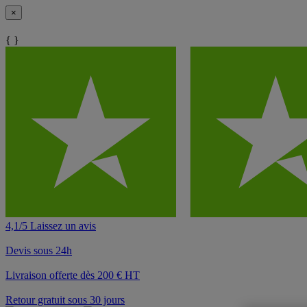
×
{ }
4,1/5 Laissez un avis
Devis sous 24h
Livraison offerte dès 200 € HT
Retour gratuit sous 30 jours