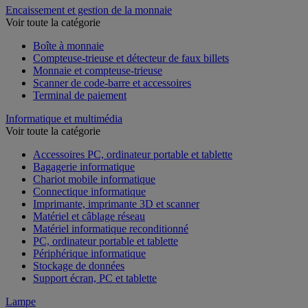
Encaissement et gestion de la monnaie
Voir toute la catégorie
Boîte à monnaie
Compteuse-trieuse et détecteur de faux billets
Monnaie et compteuse-trieuse
Scanner de code-barre et accessoires
Terminal de paiement
Informatique et multimédia
Voir toute la catégorie
Accessoires PC, ordinateur portable et tablette
Bagagerie informatique
Chariot mobile informatique
Connectique informatique
Imprimante, imprimante 3D et scanner
Matériel et câblage réseau
Matériel informatique reconditionné
PC, ordinateur portable et tablette
Périphérique informatique
Stockage de données
Support écran, PC et tablette
Lampe