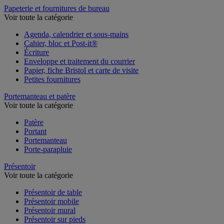
Papeterie et fournitures de bureau
Voir toute la catégorie
Agenda, calendrier et sous-mains
Cahier, bloc et Post-it®
Écriture
Enveloppe et traitement du courrier
Papier, fiche Bristol et carte de visite
Petites fournitures
Portemanteau et patère
Voir toute la catégorie
Patère
Portant
Portemanteau
Porte-parapluie
Présentoir
Voir toute la catégorie
Présentoir de table
Présentoir mobile
Présentoir mural
Présentoir sur pieds