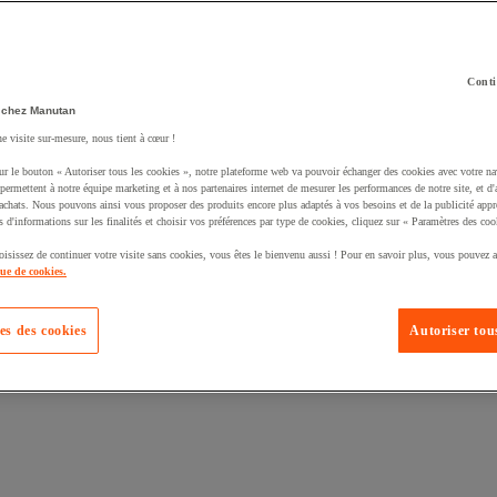
Conti
 chez Manutan
uté un produit à votre panier :
ne visite sur-mesure, nous tient à cœur !
ur le bouton « Autoriser tous les cookies », notre plateforme web va pouvoir échanger des cookies avec votre na
permettent à notre équipe marketing et à nos partenaires internet de mesurer les performances de notre site, et d'
'achats. Nous pouvons ainsi vous proposer des produits encore plus adaptés à vos besoins et de la publicité appr
s d'informations sur les finalités et choisir vos préférences par type de cookies, cliquez sur « Paramètres des coo
oisissez de continuer votre visite sans cookies, vous êtes le bienvenu aussi ! Pour en savoir plus, vous pouvez a
que de cookies.
es des cookies
Autoriser tous