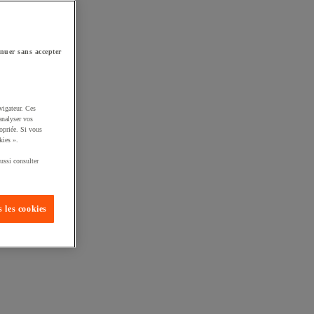
nuer sans accepter
vigateur. Ces
analyser vos
opriée. Si vous
kies ».
ussi consulter
 les cookies