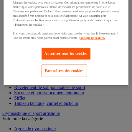
Brassard de sport
échanger des cookies avec votre navigateur. Ces informations permettent à notre équipe
Carton, plaquette et accessoires arbitre
marketing et à nos partenaires internet de mesurer les performances de notre site, et
d'analyser vos préférences d'achats. Nous pouvons ainsi vous proposer des produits encore
Cerceau et jalon de sport
plus adaptés à vos besoins et de la publicité appropriée. Si vous souhaitez plus
Chasuble de sport
d'informations sur les finalités et choisir vos préférences par type de cookies, cliquez sur
Chronomètre de sport
« Paramètres des cookies ».
Corde à grimper et mât
Coupe et trophée sportif
Et si vous choisissez de continuer votre visite sans cookies, vous êtes le bienvenu aussi !
Pour en savoir plus, vous pouvez aussi consulter notre
politique de cookies.
Échelle de rythme
Gonfleur et compresseur pour ballon de sport
Gourde, bidon et bouteille isotherme de sport
Autoriser tous les cookies
Haie d'entraînement sportif
Harnais de résistance et traineau sportif
Marquage au sol entrainement sportif
Marquage de terrain en intérieur
Paramètres des cookies
Médaille et ruban sportif
Plot et cône de sport
Rangement pour matériel sportif
Revêtement de sol pour salles de sport
Sacoche et porte-document entraîneur
Sifflet
Tableau tactique, carnet et tacticlip
Gymnastique et sport artistique
Voir toute la catégorie