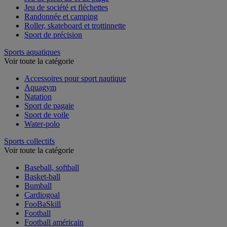
Jeu de plein air et de plage
Jeu de société et fléchettes
Randonnée et camping
Roller, skateboard et trottinnette
Sport de précision
Sports aquatiques
Voir toute la catégorie
Accessoires pour sport nautique
Aquagym
Natation
Sport de pagaie
Sport de voile
Water-polo
Sports collectifs
Voir toute la catégorie
Baseball, softball
Basket-ball
Bumball
Cardiogoal
FooBaSkill
Football