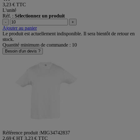
HT
3,23 €
TTC
L'unité
Réf. :
Sélectionnez un produit
-
+
Ajouter au panier
Le produit est actuellement indisponible. Il sera bientôt de retour en
stock.
Quantité minimum de commande : 10
Besoin d'un devis ?
Référence produit :MIG34742837