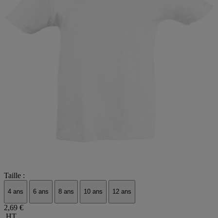
Taille :
4 ans
6 ans
8 ans
10 ans
12 ans
2,69 €