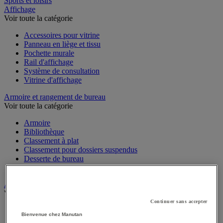
Sports et loisirs
Affichage
Voir toute la catégorie
Accessoires pour vitrine
Panneau en liège et tissu
Pochette murale
Rail d'affichage
Système de consultation
Vitrine d'affichage
Armoire et rangement de bureau
Voir toute la catégorie
Armoire
Bibliothèque
Classement à plat
Classement pour dossiers suspendus
Desserte de bureau
Meuble de rangement bureau
Audiovisuel
Voir toute la catégorie
Continuer sans accepter
Appareil photo, caméscope et jumelles
Bienvenue chez Manutan
Connectique audio et vidéo