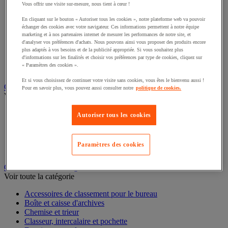
Vous offrir une visite sur-mesure, nous tient à cœur !
Éclairage scénique et architectural
Éclairage studio et accessoirisation
En cliquant sur le bouton « Autoriser tous les cookies », notre plateforme web va pouvoir
Équipement audio et Hi-Fi
échanger des cookies avec votre navigateur. Ces informations permettent à notre équipe
Matériel de projection et vidéoprojection
marketing et à nos partenaires internet de mesurer les performances de notre site, et
Sonorisation et enregistrement professionnels
d'analyser vos préférences d'achats. Nous pouvons ainsi vous proposer des produits encore
plus adaptés à vos besoins et de la publicité appropriée. Si vous souhaitez plus
Studio Web radio et vidéo
d'informations sur les finalités et choisir vos préférences par type de cookies, cliquez sur
Système d'affichage dynamique et interactif
« Paramètres des cookies ».
Télévision, lecteur DVD et Blu-ray
Et si vous choisissez de continuer votre visite sans cookies, vous êtes le bienvenu aussi !
Chauffage, climatisation et traitement de l'air
Pour en savoir plus, vous pouvez aussi consulter notre
politique de cookies.
Voir toute la catégorie
Chauffage
Autoriser tous les cookies
Climatiseur
Rafraîchisseur d'air
Traitement de l'air
Paramètres des cookies
Ventilateur
Classement et archivage
Voir toute la catégorie
Accessoires de classement pour le bureau
Boîte et caisse d'archives
Chemise et trieur
Classeur, intercalaire et pochette