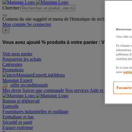
Chercher
Contenu du site suggéré et menu de l'historique de recherche
Mon compte
Se connecter
Bienvenue
×
Vous offrir u
Vous avez ajouté % produits à votre panier :
Vous avez ajo
En cliquant s
informations 
Voir mon panier
préférences d
Poursuivre les achats
souhaitez plu
Catégories
Et si vous ch
Promotions
notre
politi
Manutan Expert
offre reconditionnée
Paramètr
Mes devis
Suivre une commande
Nos services
Aide et contact
Bureau et télétravail
Entrepôt
Fournitures industrielles et outillage
Emballage et bac
Sécurité et santé
Espace extérieur