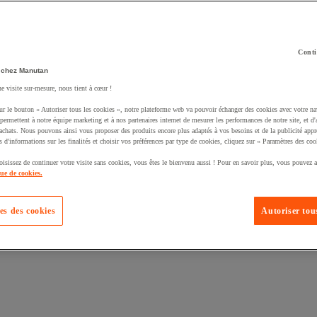
Conti
 chez Manutan
ne visite sur-mesure, nous tient à cœur !
uté un produit à votre panier :
ur le bouton « Autoriser tous les cookies », notre plateforme web va pouvoir échanger des cookies avec votre na
permettent à notre équipe marketing et à nos partenaires internet de mesurer les performances de notre site, et d'
'achats. Nous pouvons ainsi vous proposer des produits encore plus adaptés à vos besoins et de la publicité appr
s d'informations sur les finalités et choisir vos préférences par type de cookies, cliquez sur « Paramètres des coo
oisissez de continuer votre visite sans cookies, vous êtes le bienvenu aussi ! Pour en savoir plus, vous pouvez a
que de cookies.
es des cookies
Autoriser tous