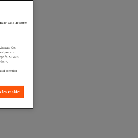
nuer sans accepter
vigateur. Ces
analyser vos
opriée. Si vous
kies ».
ussi consulter
 les cookies