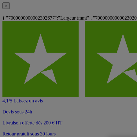
×
{ "7000000000002302677":"Largeur (mm)" , "7000000000002302039"
4,1/5 Laissez un avis
Devis sous 24h
Livraison offerte dès 200 € HT
Retour gratuit sous 30 jours