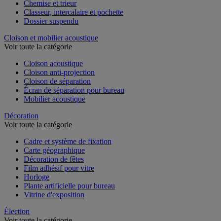
Chemise et trieur
Classeur, intercalaire et pochette
Dossier suspendu
Cloison et mobilier acoustique
Voir toute la catégorie
Cloison acoustique
Cloison anti-projection
Cloison de séparation
Écran de séparation pour bureau
Mobilier acoustique
Décoration
Voir toute la catégorie
Cadre et système de fixation
Carte géographique
Décoration de fêtes
Film adhésif pour vitre
Horloge
Plante artificielle pour bureau
Vitrine d'exposition
Élection
Voir toute la catégorie